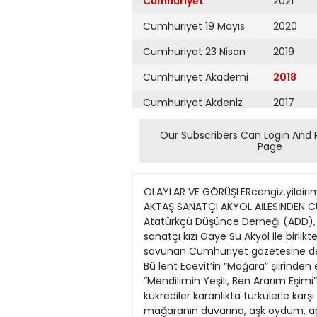
Cumhuriyet
2021
Cumhuriyet 19 Mayıs
2020
Cumhuriyet 23 Nisan
2019
Cumhuriyet Akademi
2018
Cumhuriyet Akdeniz
2017
Cumhuriyet Alışveriş
2016
Our Subscribers Can Login And 
Page
Cumhuriyet Almanya
2015
Cumhuriyet Anadolu
2014
OLAYLAR VE GÖRÜŞLERcengiz.yildirim@cumhuriyet.com.tr eposta: gorus@cumhuriyet.com.tr Cuma 7 Aralık 2018 2 TASARIM: BAHADIR AKTAŞ SANATÇI AKYOL AİLESİNDEN CUMHURİYET İMECE’SİNE DESTEK Gazetemiz için bir süre önce Cumhuriyet Okurları (CUMOK), Atatürkçü Düşünce Derneği (ADD), kadın kuruluşları ve sivil toplum örgütlerince başlatılan İMECE kampanyasına ressam Muzaffer Akyol, sanatçı kızı Gaye Su Akyol ile birlikte katıldı. Baba kız, adını Atatürk’ün verdiği, Cumhuriyet rejiminin ilkelerini, kurulduğu günden bu yana savunan Cumhuriyet gazetesine destek vermenin bir görev olduğunu belirttiler. Sanatçı Muzaffer Akyol, İMECE’ye; eski başbakanlardan Bü lent Ecevit’in “Mağara” şiirinden esinlenerek, ‘Direnen Cumhuriyet’ adlı bir kadın tablosuyla destek verirken, Gaye Su Akyol da “Mendilimin Yeşili, Ben Ararım Eşimi” adlı çalışmasıyla katıldı. Ecevit’in Mağara şiiri şöyle: “Mağaranın duvarına, hayvanları taştan oydum, kükrediler karanlıkta türkülerle karşı koydum / karanlıktı mağara, ışığı taştan oydum, üşüyordum, bir de güneş koydum/ aşk oydum mağaranın duvarına, aşk oydum, ağrıdı taşlar yarıldı mağara” imece’sinde son 8 güne girildi Bu kampanya; CUMOK’un (Cumhuriyet Okurları), Atatürk devrimlerine inanmış Atatürkçü Düşünce Derneği, kadın kuruluşları ve sivil toplum örgütlerinin çağrısıdır. Bu tüm halkımıza, “son kale”nin korunması için önemli, içten ve açık yürekli bir çağrıdır. Bu çağrıya Atatürkçü sivil toplum örgütleri, kuruluşlar destek vereceklerini Cumhuriyet Vakfı’na bildirmişlerdir. Vakıf senedimize göre, CUMOK’ların çağrısıyla başlayan kampanyayla bağış almaya vakfımız yetkilidir. CUMOK ve sivil toplum örgütlerinin isteği doğrultusunda kampanyamız 14 Aralık 2018 Cuma gününe kadar uzatılmıştır. Bağışlarınızı 14 Aralık’a kadar gazetemizden ve internet sitemizden duyurulan hesap numaralarına yatırabilirsiniz. l Cumhuriyet ve Atatürk aydınlanmasının kalesi Cumhuriyet gazetesini yaşatalım. l Cumhuriyet’in kimseye muhtaç olmadan yayınını kesintisiz sürdürmesini sağlamak için destek verin. l Cumhuriyet gazetesi bir direniş mevziidir. Bu harekete bir tuğla da siz koyun. l TL Iban numarası: TR67 0006 4000 0011 3980 0074 52 l USD Iban numarası: TR69 0006 4000 0021 3980 0112 91 l Euro Iban numarası: TR28 0006 4000 0021 3980 0118 35 l Bağışlarınızı IBAN hesapları dışında ayrıca Türkiye İş Bankası Şişli Ticari Şube, Şube Kodu: 1398 Hesap No: 7452 No’lu hesaba da yatırabilirsiniz. l Cumhuriyet Vakfı’nın web sitesi www.cumhuriyetvakfi.org.tr adresi üzerinden de bağış yapabilirsiniz. Ressam Muzaffer Akyol’un “Direnen Cumhuriyet” adlı tablosu (solda) Gaye Su Akyol’un “Mendilimin Yeşili Ben Ararım Eşimi” adlı çalışması
Cumhuriyet Ankara
2013
Cumhuriyet Büyük
2012
Taaruz
2011
Cumhuriyet
Cumartesi
2010
Cumhuriyet Çevre
2009