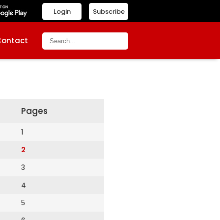
Login
Subscribe
Contact
Pages
1
2
3
4
5