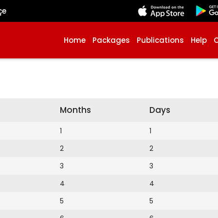
çe
Home
Packages
Publications
Help
Months
Days
1
1
2
2
3
3
4
4
5
5