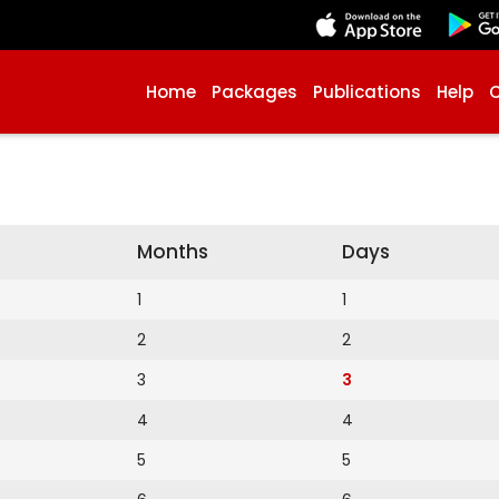
Home
Packages
Publications
Help
Months
Days
1
1
2
2
3
3
4
4
5
5