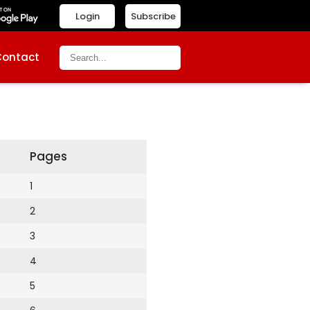
Login
Subscribe
Contact
Pages
1
2
3
4
5