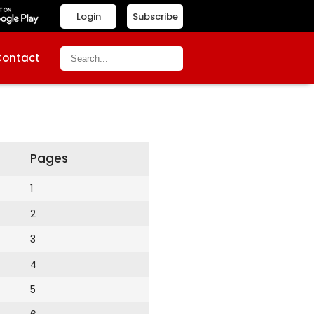
Login
Subscribe
Contact
Pages
1
2
3
4
5