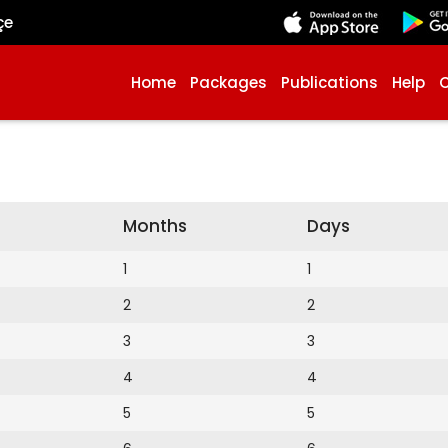
çe
Home
Packages
Publications
Help
Months
Days
1
1
2
2
3
3
4
4
5
5