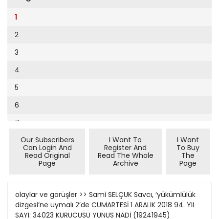
Cumhuriyet Sağlıklı Beslenme
2002
9
1
Cumhuriyet Sokak
2001
10
2
Cumhuriyet Spor
2000
11
3
Cumhuriyet Strateji
1999
12
4
Cumhuriyet Tarım
1998
13
5
Cumhuriyet Yılbaşı
1997
14
6
Çerçeve Eki
1996
15
7
Çocuk Kitap
1995
16
Our Subscribers
I Want To
I Want
8
Dergi Eki
1994
Can Login And
Register And
To Buy
17
Read Original
Read The Whole
The
9
Ekonomi Eki
Page
Archive
Page
1993
18
10
Eskişehir
1992
19
11
olaylar ve görüşler >> Sami SELÇUK Savcı, ‘yükümlülük
Evleniyoruz
1991
dizgesi’ne uymalı 2’de CUMARTESİ 1 ARALIK 2018 94. YIL
20
12
Güney Dogu
SAYI: 34023 KURUCUSU YUNUS NADİ (19241945)
1990