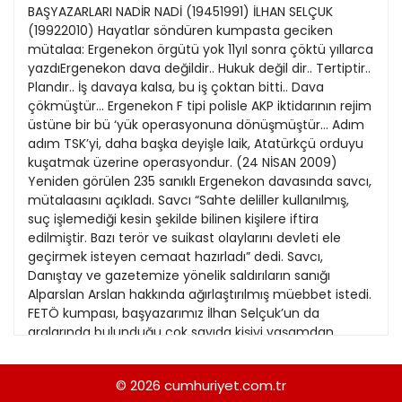
21
BAŞYAZARLARI NADİR NADİ (19451991) İLHAN SELÇUK
13
Kitap Eki
1989
(19922010) Hayatlar söndüren kumpasta geciken
22
14
mütalaa: Ergenekon örgütü yok 11yıl sonra çöktü yıllarca
Özel Ekler
1988
yazdıErgenekon dava değildir.. Hukuk değil dir.. Tertiptir..
23
15
Plandır.. İş davaya kalsa, bu iş çoktan bitti.. Dava
Özel Okullar
1987
çökmüştür... Ergenekon F tipi polisle AKP iktidarının rejim
24
16
Sevgililer Günü
üstüne bir bü ‘yük operasyonuna dönüşmüştür... Adım
1986
25
adım TSK’yi, daha başka deyişle laik, Atatürkçü orduyu
17
Siyaset Eki
1985
kuşatmak üzerine operasyondur. (24 NİSAN 2009)
26
18
Yeniden görülen 235 sanıklı Ergenekon davasında savcı,
Sürdürülebilir yaşam
1984
mütalaasını açıkladı. Savcı “Sahte deliller kullanılmış,
27
19
Turizm Eki
suç işlemediği kesin şekilde bilinen kişilere iftira
1983
28
edilmiştir. Bazı terör ve suikast olaylarını devleti ele
20
Yerel Yönetimler
1982
geçirmek isteyen cemaat hazırladı” dedi. Savcı,
29
21
Danıştay ve gazetemize yönelik saldırıların sanığı
1981
Alparslan Arslan hakkında ağırlaştırılmış müebbet istedi.
30
22
FETÖ kumpası, başyazarımız İlhan Selçuk’un da
1980
aralarında bulunduğu çok sayıda kişiyi yaşamdan
31
koparmış, yüzlerce kişinin hayatını karartmıştı. >> 7’de
1979
HUKUKÇULAR: İLK GÜN BU KARAR VERİLMELİYDİ >> 7’de ‘
© 2026
cumhuriyet.com.tr
1978
Kıyaklarla doluBelediyeler için kese açıldı. Yandaş