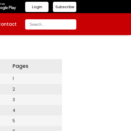
Login
Subscribe
Contact
Pages
1
2
3
4
5