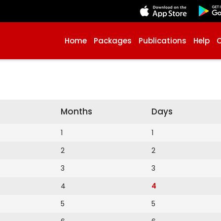
Home
Packages
Publications
Help
Months
Days
1
1
2
2
3
3
4
4
5
5