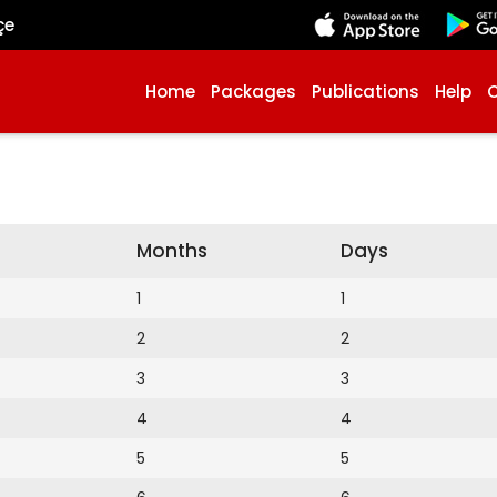
çe
Home
Packages
Publications
Help
Months
Days
1
1
2
2
3
3
4
4
5
5