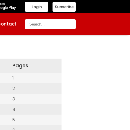
Login
Subscribe
Contact
Pages
1
2
3
4
5