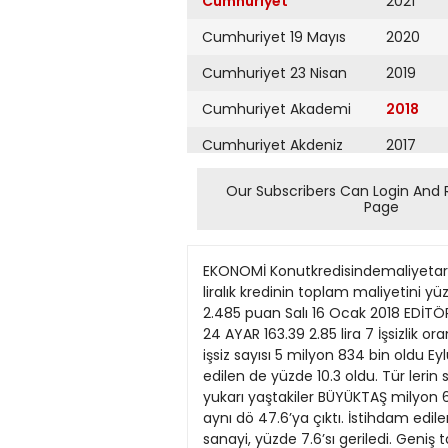
Cumhuriyet
2021
Cumhuriyet 19 Mayıs
2020
Cumhuriyet 23 Nisan
2019
Cumhuriyet Akademi
2018
Cumhuriyet Akdeniz
2017
Cumhuriyet Alışveriş
2016
Our Subscribers Can Login And 
Page
Cumhuriyet Almanya
2015
Cumhuriyet Anadolu
2014
EKONOMİ Konutkredisindemaliyetarttı Konut kredisi faiz oranında son bir yıldaki yükseliş, tüketicinin ev alırken kullandığı ortalama 100 bin liralık kredinin toplam maliyetini yüzde 10.2 artırdı. DOLAR 3.7840 0.2 kuruş AVRO 4.6460 8.3 kuruş FAİZ BORSA 13.36 0.03 puan 112.159 2.485 puan Salı 16 Ocak 2018 EDİTÖR: EMRE DEVECİ TASARIM: BAHADIR AKTAŞ Çift haneye kilitlendi ALTIN CUMHURİYET 1098.01 19.17 lira ALTIN 24 AYAR 163.39 2.85 lira 7 İşsizlik oranı ekim döneminde yüzde 10.3 ile çift haneli düzeyini korudu. Geniş tanımlı işsizlik yüzde 17, gerçek işsiz sayısı 5 milyon 834 bin oldu Eylülde yüzde 10.6 olan işsizlik oranı, ekim puanlık azalış ile yüzde 10.5’e indi. Bu dönemde istihdam edilen de yüzde 10.3 oldu. Tür lerin sayısı da 1 milyon kiye İstatistik Kurumu 378 bin kişi artarak 28 (TÜİK) verilerine göre, OLCAY 15 ve yukarı yaştakiler BÜYÜKTAŞ milyon 645 bin kişiye, istihdam oranı da 1.4 de işsiz sayısı ekim dö puanlık artışla yüzde neminde geçen yılın aynı dö 47.6’ya çıktı. İstihdam edilen nemine göre 360 bin kişi aza lerin; yüzde 19.3’ü tarım, yüz larak 3 milyon 287 bin kişiye de 19.1’i sanayi, yüzde 7.6’sı geriledi. Geniş tanımlı işsizlik inşaat, yüzde 54’ü de hizmet oranı yüzde 17, gerçek işsiz ler sektöründe yer aldı. Önce sayısı da altı milyona yaklaştı. ki yılın aynı dönemi ile kar Eylülde 3.41 milyon kişi olan şılaştırıldığında tarım sek işsiz sayısı, ekimde 3.28 mil törünün istihdam edilenler yona düştü. İstihdam edilen içindeki payı 0.1 puan, sana lerin sayısı Ekim 2017’de, bir yi sektörünün payı 0.3 puan önceki yılın aynı dönemine azalırken, hizmet sektörünün göre 1 milyon 378 bin kişi ar payı 0.4 puan arttı. tarak 28 milyon 645 bin kişi, İşgücü ekim döneminde bir istihdam oranı ise 1.4 puanlık önceki yılın aynı dönemine gö artış ile yüzde 47.6 oldu. re 1 milyon 18 bin kişi artarak Sanayinin payı düştü 31 milyon 932 bin kişi oldu. Erkeklerde işgücüne katılma oranı Bir önceki ay yüzde 20.2’yi 0.3 puanlık artışla yüzde 72.4, gören genç işsizlik ise ekim kadınlarda 1.1 puanlık artışla de yüzde 19.3’e geriledi. İşsiz yüzde 34.2 olarak gerçekleşti. lik 1564 yaş grubunda da 1.5 l Ekonomi Servisi Gerçek, stajyer ve Kayıt dışı çalışma kaygı verici bursiyer ile gizleniyor Stajyer ve bursiyer sayısının 2014’te 507 bin, 2015’te 672 bin iken, getirilen teşviklerle 2016 Aralık ayında 1 milyon 529 bine, 2017 Ekim ayında ise 1 milyon 518 bine ulaştığına işaret eden CHP Ekonomiden Sorumlu Genel Başkan Yardımcısı Aykut Erdoğdu, “Bu, son 1 yılda 1 milyon işsizin istihdam edilmiş gibi gösterilmesi anlamına geliyor. Eğer bu 1.5 milyonu aşan çırakst
Cumhuriyet Ankara
2013
Cumhuriyet Büyük
2012
Taaruz
2011
Cumhuriyet
Cumartesi
2010
Cumhuriyet Çevre
2009