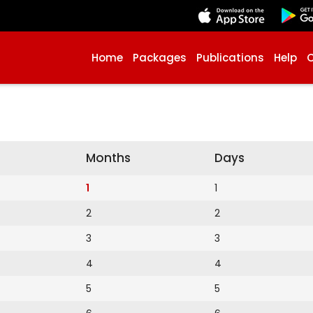
Home
Packages
Publications
Help
Months
Days
1
1
2
2
3
3
4
4
5
5