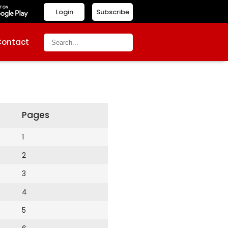
Login
Subscribe
Contact
Pages
1
2
3
4
5