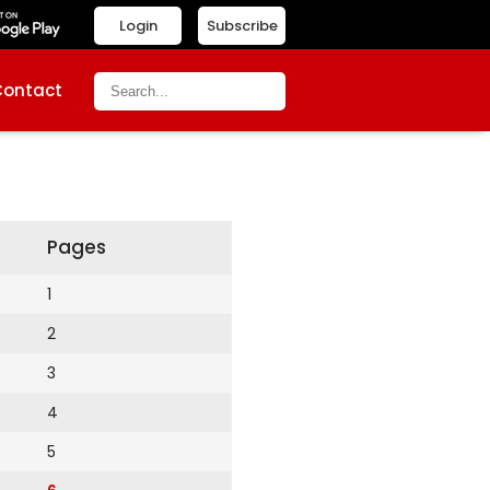
Login
Subscribe
Contact
Pages
1
2
3
4
5