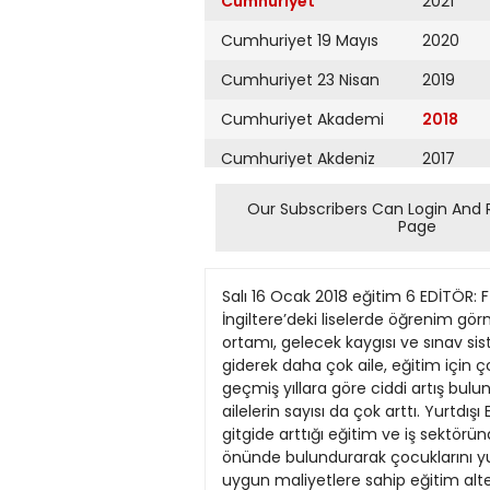
Cumhuriyet
2021
Cumhuriyet 19 Mayıs
2020
Cumhuriyet 23 Nisan
2019
Cumhuriyet Akademi
2018
Cumhuriyet Akdeniz
2017
Cumhuriyet Alışveriş
2016
Our Subscribers Can Login And 
Page
Cumhuriyet Almanya
2015
Cumhuriyet Anadolu
2014
Salı 16 Ocak 2018 eğitim 6 EDİTÖR: FİGEN ATALAY TASARIM: BAHADIR AKTAŞ Batı’ya eğitim göçü Eğitim için yurtdışına gitme yaşı düştü. İngiltere’deki liselerde öğrenim görmek için bu yıl yapılan başvurular rekor seviyede arttı FİGEN ATALAY Ülkedeki politik istikrarsızlık, baskı ortamı, gelecek kaygısı ve sınav sisteminde sürekli yapılan değişikliklerle ailelerin eğitim sistemine güveninin sarsılması nedenleriyle giderek daha çok aile, eğitim için çocuğunu küçük yaşta yurtdışına yolluyor. Lise eğitimi için yurtdışına giden öğrenci sayılarında geçmiş yıllara göre ciddi artış bulunuyor. Çocuklarının eğitimi ve geleceği için buradaki evini, işini, düzenini bırakıp yurtdışına göç eden ailelerin sayısı da çok arttı. Yurtdışı Eğitim Danışmanlık Derneği Yönetim Kurulu üyesi Aslıhan Özenç’in verdiği bilgilere göre, rekabetin gitgide arttığı eğitim ve iş sektöründe avantaj elde etmek isteyen birçok aile, gelişen iletişim ve teknolojinin de sunduğu imkânları göz önünde bulundurarak çocuklarını yurtdışında eğitime göndermek konusunda daha istekli olmaya başladı. Aileler, imkânları dahilinde uygun maliyetlere sahip eğitim alternatifleri arayışına girdi. Özenç, bu Anne babalar, çocuklarını bir an önce yurtdışındaki okullara göndermek istiyor. konuda şunları söyledi: “Türkiye’den yurtdışına lise eğitimi için giden öğrenci sayılarında geçmiş yıllara göre çok ciddi bir artış olduğunu rahatlıkla söyleyebilirim ve daha çok veli bu alternatifleri ve eğitim imkânlarını öğrendikçe burada sınav karmaşası ve belirsizliklerden kurtarmak istedikleri çocuklarını lise seviyesinde yurtdışına gönderecekler. Ayrıca üniversite eğitimini yurtdışında devam ettirmek isteyen öğrenciler için de lise seviyesinde transfer, ileriye yönelik çok daha iyi üniversitelere giriş için de avantaj sağlıyor.’’ Yaş düştü İngiltere’de Brockenhurst College’in yabancı öğrenci kayıtlarından sorumlu yetkilisi Melissa Murphy’e göre, son yıllarda Türkiye’den İngiltere’ye eğitime giden öğrencilerin yaş ortalaması düşmüş ve üniversite eğitimine ek olarak GCSE ve A Level seviyesinde (ortaöğretim) eğitime talep artmış. Özellikle 2018 eğitim yılı için başvurularda çok ciddi bir artış gördüklerini belirten Murphy, bunun ana sebebinin, Türkiye’deki politik durumun son yıllarda istikrar yitirmesi, eğitim ve sınav sisteminde aralıksız yapılan değişikliklerle ailelerin eğitime olan güveninin sarsılması olduğunu düşünüyor. Türkiye’ye birkaç yıl önce ilk geldiğinde, çok pahalı ve tanınmış birkaç özel okul dışında diğer okullar için hiç talep olmadığını hatırlatan Melissa Murphy, 2017’den itibaren ise maliyeti çok daha düşük ama eğitim kalitesi yüksek olan devlet liseleri için talebin artmaya başladığın
Cumhuriyet Ankara
2013
Cumhuriyet Büyük
2012
Taaruz
2011
Cumhuriyet
Cumartesi
2010
Cumhuriyet Çevre
2009