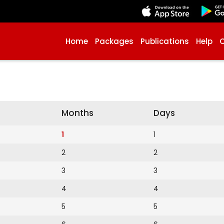
Home
Packages
Publications
Help
Months
Days
1
1
2
2
3
3
4
4
5
5