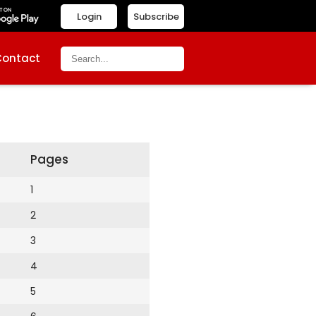
Login
Subscribe
Contact
Pages
1
2
3
4
5