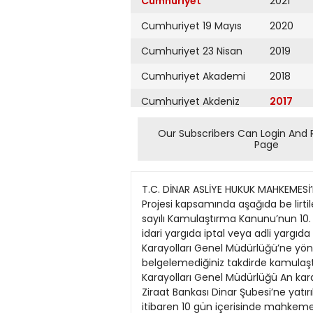
Cumhuriyet
2021
Cumhuriyet 19 Mayıs
2020
Cumhuriyet 23 Nisan
2019
Cumhuriyet Akademi
2018
Cumhuriyet Akdeniz
2017
Cumhuriyet Alışveriş
2016
Our Subscribers Can Login And 
Page
Cumhuriyet Almanya
2015
Cumhuriyet Anadolu
2014
T.C. DİNAR ASLİYE HUKUK MAHKEMESİ’NDEN KAMULAŞTIRMA İLANI ESAS NO: 2017/31 Karayolları Genel Müdürlüğünün DinarDazkırı Devlet Yolu Projesi kapsamında aşağıda be lirtilen taşınmazın Karayolları Genel Müdürlüğü tarafından kamulaştırılmış olup, mahkememizde 2942 sayılı Kamulaştırma Kanunu’nun 10. maddesine göre bedel tespiti ile tescil davası açmıştır. Tebliği tarihinden itibaren 30 gün içerisinde idari yargıda iptal veya adli yargıda maddi hatala ra karşı düzeltme davası açılabileceği, açılacak davalarda husumetin Ankara Karayolları Genel Müdürlüğü’ne yöneltmesi, 30 gün içerisinde idari yargıda iptal davası açtığınızı ve yürütmeyi dur durma kararı aldığınızı belgelemediğiniz takdirde kamulaştırma işlemi kesinleşecek olup, mahke memizde tespit edilen bedel üzerinden yol olarak terkin hakkı Karayolları Genel Müdürlüğü An kara lehine tapuya tescil edilecektir. Mahkememizce tespit edilecek Kamulaştırma bedeli adını za; T.C. Ziraat Bankası Dinar Şubesi’ne yatırılacaktır. Konuya ve taşınmaz malın değerine ilişkin tüm savunma ve delillerinizi tebliği tarihinden itibaren 10 gün içerisinde mahkememize yazılı ola rak bildirmeniz gerekmektedir. İlgilerine 4650 kanun ile değişik 2942 sayılı kanunun 10. maddesi gereğince ilan olunur. 21/03/2017 MÜLKİYET DAİMİ İRTİFAK İL İLÇE KÖY/MAH ADA/PARSEL ESAS NO MALİK BABA ALANI AFYON DİNAR İSTASYON 157/1 2017/31 Mustafa DEMİR Süleyman 1.589,73 M2 AFYON DİNAR İSTASYON 157/2 2017/31 Mustafa DEMİR Süleyman 2.202,57 M2 AFYON DİNAR İSTASYON 157/3 2017/31 Mustafa DEMİR Süleyman 5.526.23 M2 “Resmi ilanlar: www.ilan.gov.tr’de” (Basın: 572644) T.C. İSTANBUL ANADOLU 24. İCRA DAİRESİ’NDEN TAŞINIRIN AÇIK ARTIRMA İLANI 2017/190 ESAS Aşağıda cins, miktar ve değerleri yazılı mallar satışa çıkarılmış olup: Birinci artırmanın aşağıda belirtilen gün, saat ve yerde yapılacağı ve o gün kıymetlerinin %50’sine istekli bulunmadığı takdirde, yine aşağıda belirtilen gün, saat ve aynı yerde 2. artırmanın vapılarak satılacağı; şu kadar ki, artırma bedelinin malın tahmin edilen değerinin %50’sini bulmasının ve satış isteyenin alacağına rüçhanı olan alacakların toplamından fazla olmasının ve bundan başka paraya çevirme ve payların paylaştırma giderlerini geçmesinin şart olduğu; birinci artırmadan on gün önce başlamak üzere artırma tarihinden önceki gün sonuna kadar esatis.uyap.gov.tr adresinden elektronik ortamda teklif verilebileceği, birinci artırmada istekli bulunmadığı takdirde elektronik ortamda birinci artırmadan sonraki beşinci günden başlamak üzere ikinci artırma gününden önceki gün sonuna kadar elektronik ortamda teklif verilebileceği, mahcuzun satış bedeli üzerinden aşağıda
Cumhuriyet Ankara
2013
Cumhuriyet Büyük
2012
Taaruz
2011
Cumhuriyet
Cumartesi
2010
Cumhuriyet Çevre
2009