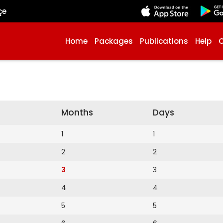
çe
Home
Packages
Publications
Help
Months
Days
1
1
2
2
3
3
4
4
5
5