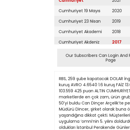
Cumhuriyet
2021
Cumhuriyet 19 Mayıs
2020
Cumhuriyet 23 Nisan
2019
Cumhuriyet Akademi
2018
Cumhuriyet Akdeniz
2017
Cumhuriyet Alışveriş
2016
Our Subscribers Can Login And 
Page
Cumhuriyet Almanya
2015
Cumhuriyet Anadolu
2014
RBS, 259 şube kapatacak DOLAR İngiliz bankası RBS, 259 şubesini kapatarak 680 çalışanı işten çıkaracağını EKONOMİ açıkladı. 3.9250 1.2 kuruş AVRO 4.6540 1.6 kuruş FAİZ 13.67 0.16 puan 8 ekonomi@cumhuriyet.com.tr TASARIM: SERPİL ÜNAY Sütte yüzde 20 artış BORSA 103.559 425 puan ALTIN CUMHURİYET ALTIN 24 AYAR 1080.91 6.72 lira 160.85 1.01 lira Cumartesi 2 Aralık 2017 Enflasyonun etkisiyle marketlerde en çok zam, ürün grubu süt ve süt ürünlerinde oldu. Marketlerin ‘ucuz’ et satışı nedeniyle yaşadığı ciro kaybıysa yüzde 50’yi buldu Can Dinçer Arçelik’te perakende dönüşümü Perakende sektöründe ciddi bir değişim yaşandığını dile getiren Arçelik Genel Müdürü Dincer, şirket olarak buna öncülük ettiklerini ve teknoloji yatırımları arttıkça, tüketicilerin satın alma davranışlarında da farklılıklar yaşandığına dikkat çekti. Müşterilerine internet, mobil, telefon ve mağaza gibi farklı kanallardan eşzamanlı olarak alışveriş sunduğu uygulama ‘omni’nin 5. yılını doldurduğunu duyuran Dincer, perakendedeki mevcut standartların değiştiğini belirtti. Ana sponsoru oldukları İstanbul Perakende Günleri’nde konuşan Arçelik Türkiye Genel Müdürü Can Dinçer, “Geldiğimiz noktada müşterilerimiz farklı kanallardan aynı anda alışverişi deneyimledikçe hizmet olarak daha fazlasına ulaşmak istiyor. Bu da müşteri alışkanlıklarının değişimini beraberinde getiriyor. Bu nedenle sadece mağazalarla müşteriye erişmemiz mümkün değil, pek çok kanaldan tüketicilerin isteklerini karşılamalıyız” dedi. l Ekonomi Servisi Ülke genelindeki yüksek enflasyon, marketlerde en çok süt ve süt ürünlerinde artış yaşanmasına yol açtı. Son 12 ayda süt ürünlerinde yaşanan yüzde 21.9’luk artıştan sonra en fazla zam yüzde 19.6 ile yağlarda; yüzde 17.4 ile kozmetik ürünlerinde yaşandı. Enflasyonu Türkiye için ‘baş belası’ olarak nitelendiren İstanbul Perakendeciler Derneği (PERDER) Başkanı Ramazan Ulu, “Perakendenin sorunları 365 gün konuşulsa, bitmez. Fakat bizi en çok zorlayan etmenlerden birini enflasyon oluşturuyor” dedi. PERDER’in Perakende Rehberi verilerine bakıldığında, temizlik ürünlerinin bir yıllık fiyat değişimi yüzde 15.4 olurken, gıda ve içecek ürünlerindeki zam miktarının yüzde 14.2 olduğu görülüyor. ESK’nin iki markette başlattığı ucuz et uygulamasının yarattığı haksız rekabetle mağduriyet yaşadıklarını kaydeden Ulu, üyelerinin yüzde 1050 arasında ciro kaybı yaşadıklarını anlattı. Cirolar azaldı Ulu, ucuz et satışının yalnızca iki markete verilmesinden dolayı yaşadıkları ciro kaybının İstanbul’da 1509 noktada, Türkiye genelinde ise 3 bin 500 noktada yaşan dığını aktardı. Karkas et fiyatları düşmeden fiyatların aşağı çekilmesinin mümkün olmadığını belir
Cumhuriyet Ankara
2013
Cumhuriyet Büyük
2012
Taaruz
2011
Cumhuriyet
Cumartesi
2010
Cumhuriyet Çevre
2009