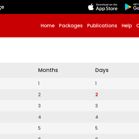
çe
Home
Packages
Publications
Help
Months
Days
1
1
2
2
3
3
4
4
5
5