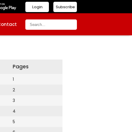
Login
Subscribe
Contact
Pages
1
2
3
4
5