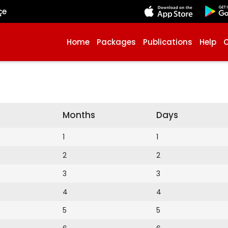
çe
Home
Packages
Publications
Help
Months
Days
1
1
2
2
3
3
4
4
5
5