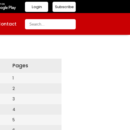
Login
Subscribe
Contact
Pages
1
2
3
4
5