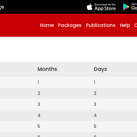
çe
Home
Packages
Publications
Help
Months
Days
1
1
2
2
3
3
4
4
5
5