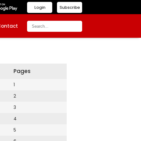
Login
Subscribe
Contact
Pages
1
2
3
4
5