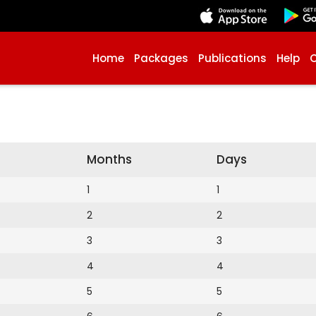
Home
Packages
Publications
Help
Months
Days
1
1
2
2
3
3
4
4
5
5