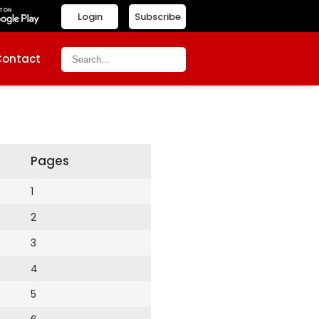
Login
Subscribe
Contact
Pages
1
2
3
4
5