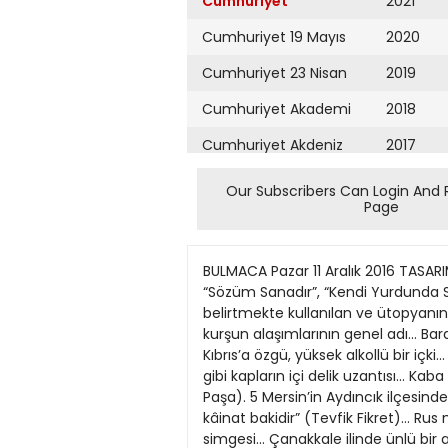
Cumhuriyet
2021
Cumhuriyet 19 Mayıs
2020
Cumhuriyet 23 Nisan
2019
Cumhuriyet Akademi
2018
Cumhuriyet Akdeniz
2017
Cumhuriyet Alışveriş
2016
Our Subscribers Can Login And 
Page
Cumhuriyet Almanya
2015
Cumhuriyet Anadolu
2014
BULMACA Pazar 11 Aralık 2016 TASARIM: SERPİL ÜNAY 15 BULMACA SEDAT YAŞAYAN SOLDAN SAĞA 1 Resimde gördüğünüz, “İnsan Sıcağı”, “Sözüm Sanadır”, “Kendi Yurdunda Sürgünsün” gibi yapıtlarıyla tanınmış hekim ve yazarımız... Kötü, felaketli ve karamsar bir geleceği belirtmekte kullanılan ve ütopyanın karşıtı olan sözcük. 2 Kamboçya’nın para birimi... Metalleri tutturma işlemlerinde kullanılan, kalay ve kurşun alaşımlarının genel adı... Baraj ya da köprü inşaatı gibi nedenlerle bir akarsuyun önüne yapılan geçici bent. 3 Düzgünlük, tutarlık... Kıbrıs’a özgü, yüksek alkollü bir içki... Nâzım Hikmet’in soyadı. 4 “Her içinde seyredilir başka bir cihan”(Y.K. Beyatlı)... Çaydanlık, demlik, ibrik gibi kapların içi delik uzantısı... Kaba ve kırıcı kimse... “Bir içen çeşmei pürhunı fenâdan / Başın alamaz bir dahi bârânı beladan” (Ziya Paşa). 5 Mersin’in Aydıncık ilçesinde bir mağara... Kurşun boruların ağzını açmakta kullanılan ucu sivri takoz... Uğursuz. 6 “Derim, bulmaz kâinat bakidir” (Tevfik Fikret)... Rus müziğine özgü bir tür akordeon... Bir gösterme sıfatı... İçi küflü bir peynir cinsi. 7 Radon elementinin simgesi... Çanakkale ilinde ünlü bir antik kent... Kastamonu yöresine özgü, pirinç, bulgur ve mercimek karıştırılarak yapılan pilav... Kayınbirader. 8 Düz ve geniş arazi... Aldatma işi, hile... Anadolu halklarının en eski ana tanrıçası... Bir tür domino oyunu... Kars’ın doğusundaki ünlü eskiçağ kenti. 9 Filipinler’de yaşayan Müslüman bir topluluk... Ankara’nın Güdül ilçesinde bir göl... Eski Hint destanlarında kullanılan ve sekizer heceli iki dizeden oluşan birim. 10 Tarih öncesine dayanan efsane... Uçan, uçucu... Nefesli bir çalgı... Yüz metrekare tutarında yüzey ölçüsü birimi. 11 Doğal alüminyum, berilyum, sezyum Bu haftaki bulmaca ödülü 21. Yüzyılda Sınıflar ve Sınıf Mücadelesi Hazırlayanlar: Leo Panitch, Greg Albo, Vivek Chibber Yordam Kitap borat... Mora çalan kırmızı renk. 12 Eskiden Rusya’da tarım alanları için kullanılan bir ölçü birimi... Hükümdarlık tahtına çıkma... Bitlis’in Adilcevaz ilçesinde bir göl. 13 Eski dilde engerek yılanı... Bir gıda maddesi... “ ola davacı ve muhzır dahi şahit / Ol mahkemenin hükmüne derler mi adalet” (Ziya Paşa)... Azerbaycan’ın plaka imi... Ur ya da siğil. 14 Ordu’nun Perşembe ilçesinin eski adı... Eski Arapların recep ayında kestikleri kurban... Astronomi ve coğrafyada enlem dairesi. 15 Bitkisel kökenli bir yiyecek ya da içeceğin damakta algılanan hoş kokusu... Rey... Fasulyeye verilen bir başka ad. 16 Parola... Eskiden kökboya bitkisinden, bugün ise bireşim yoluyla elde edilen kırmızı boyarmadde... Satrançta bir taş. 17 Hakkaniyetli... Burulmuş erkek dana. 18 Tohumluk küçük soğan... İskambilin atası 
Cumhuriyet Ankara
2013
Cumhuriyet Büyük
2012
Taaruz
2011
Cumhuriyet
Cumartesi
2010
Cumhuriyet Çevre
2009