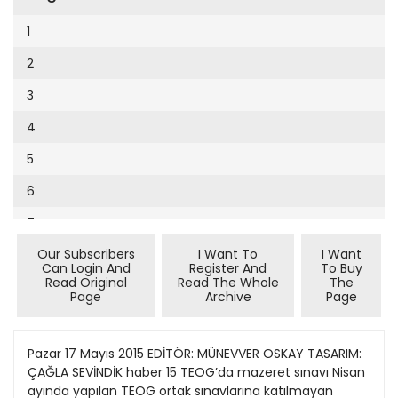
Cumhuriyet Sağlıklı Beslenme
2002
9
1
Cumhuriyet Sokak
2001
10
2
Cumhuriyet Spor
2000
11
3
Cumhuriyet Strateji
1999
12
4
Cumhuriyet Tarım
1998
13
5
Cumhuriyet Yılbaşı
1997
14
6
Çerçeve Eki
1996
15
7
Çocuk Kitap
1995
16
Our Subscribers
I Want To
I Want
8
Dergi Eki
1994
Can Login And
Register And
To Buy
17
Read Original
Read The Whole
The
9
Ekonomi Eki
Page
Archive
Page
1993
18
10
Eskişehir
1992
19
11
Pazar 17 Mayıs 2015 EDİTÖR: MÜNEVVER OSKAY TASARIM:
Evleniyoruz
1991
ÇAĞLA SEVİNDİK haber 15 TEOG’da mazeret sınavı Nisan
20
12
Güney Dogu
ayında yapılan TEOG ortak sınavlarına katılmayan
1990