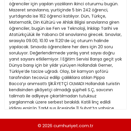
21
öğrenciler için yapılan yazılıların ikinci oturumu bugün.
13
Kitap Eki
1989
Mazeret sınavlarına, yurtiçinde 5 bin 242 öğrenci,
22
14
yurtdışında ise 162 öğrenci katılıyor. Dün, Türkçe,
Özel Ekler
1988
Matematik, Din Kültürü ve Ahlak Bilgisi sınavlarına giren
23
15
öğrenciler, bugün ise Fen ve Teknoloji, İnkılap Tarihi ve
Özel Okullar
1987
Atatürkçülük ile Yabancı Dil sınavlarına girecek. Sınavlar,
24
16
Sevgililer Günü
sırasıyla 09.00, 10.10 ve 11.20’de üç oturum halinde
1986
25
yapılacak. Sınavda öğrencilere her ders için 20 soru
17
Siyaset Eki
1985
soruluyor. Değerlendirmede yanlış yanıt sayısı doğru
26
18
yanıt sayısını etkilemiyor. l Eğitim Servisi Barışa geçit yok
Sürdürülebilir yaşam
1984
Dünya barışı için bir yıldır yürüyen Hollandalı Gerner,
27
19
Turizm Eki
Türkiye’de tacize uğradı. Olay, bir kamyon şoförü
1983
28
tarafından tecavüz edilip çalılıklara atılan Pippa
20
Yerel Yönetimler
1982
Bacca’yı anımsattı ŞİKÂYETÇİ OLMADI Hollandalı turistin
29
21
kendisinden şikâyetçi olmadığı şüpheli S.Ç, savcının
1981
talimatı ile adliyeye çıkartılmadan tutuksuz
30
22
yargılanmak üzere serbest bırakıldı. Katili linç edildi
1980
iddiası ersin’in TarM sus ilçesinde 11 Şubat’ta vahşice
31
23
öldü rülen 20 yaşındaki üniversite öğrencisi Özgecan
1979
Aslan’ın katil zanlısı Suphi Altındöken’in tutuklu kaldığı
24
© 2026
cumhuriyet.com.tr
1978
Gaziantep Ceza ve Tutukevi’nde mahkumlar