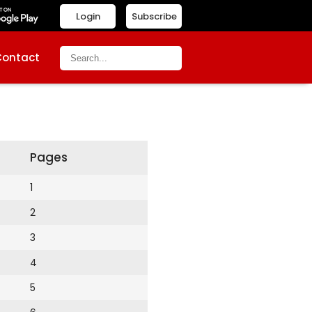
Login
Subscribe
Contact
Pages
1
2
3
4
5