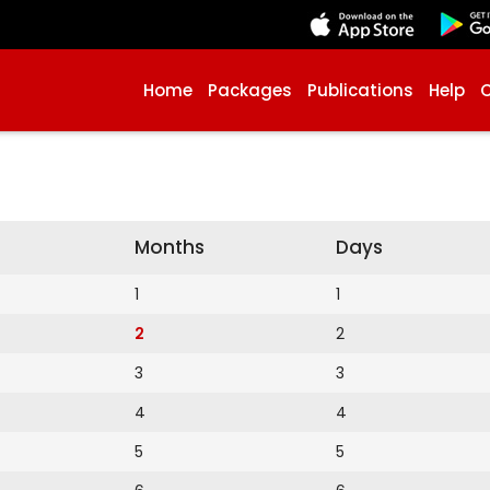
Home
Packages
Publications
Help
Months
Days
1
1
2
2
3
3
4
4
5
5