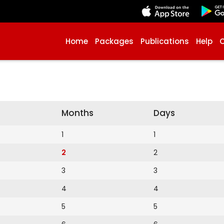
Home
Packages
Publications
Help
Months
Days
1
1
2
2
3
3
4
4
5
5