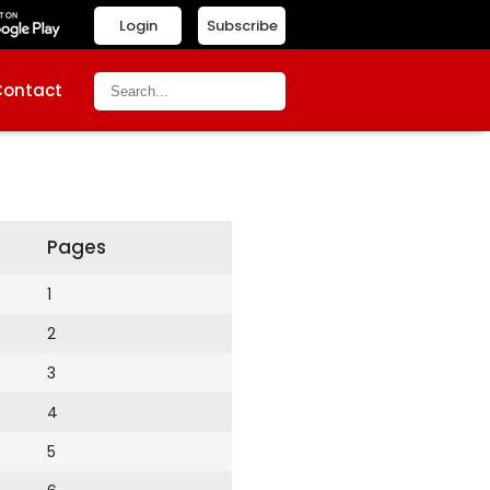
Login
Subscribe
Contact
Pages
1
2
3
4
5