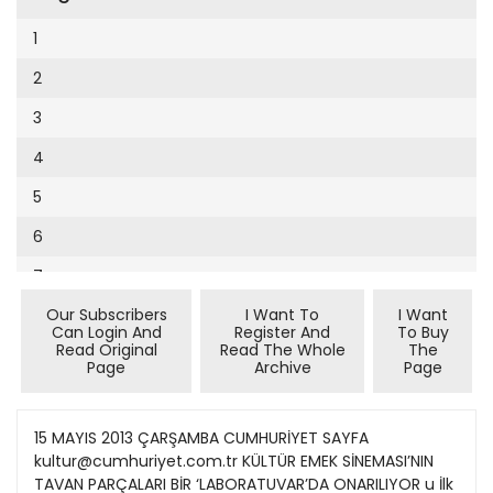
Cumhuriyet Sağlıklı Beslenme
2002
9
1
Cumhuriyet Sokak
2001
10
2
Cumhuriyet Spor
2000
11
3
Cumhuriyet Strateji
1999
12
4
Cumhuriyet Tarım
1998
13
5
Cumhuriyet Yılbaşı
1997
14
6
Çerçeve Eki
1996
15
7
Çocuk Kitap
1995
16
Our Subscribers
I Want To
I Want
8
Dergi Eki
1994
Can Login And
Register And
To Buy
17
Read Original
Read The Whole
The
9
Ekonomi Eki
Page
Archive
Page
1993
18
10
Eskişehir
1992
19
11
15 MAYIS 2013 ÇARŞAMBA CUMHURİYET SAYFA
Evleniyoruz
1991
kultur@cumhuriyet.com.tr KÜLTÜR EMEK SİNEMASI’NIN
20
12
Güney Dogu
TAVAN PARÇALARI BİR ‘LABORATUVAR’DA ONARILIYOR u İlk
1990