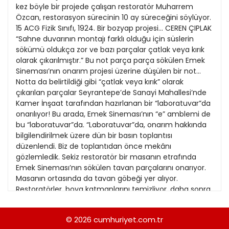
21
kez böyle bir projede çalışan restoratör Muharrem
13
Kitap Eki
1989
Özcan, restorasyon sürecinin 10 ay süreceğini söylüyor.
22
14
15 ACG Fizik Sınıfı, 1924. Bir bozyap projesi... CEREN ÇIPLAK
Özel Ekler
1988
“Sahne duvarının montajı farklı olduğu için süslerin
23
15
sökümü oldukça zor ve bazı parçalar çatlak veya kırık
Özel Okullar
1987
olarak çıkarılmıştır.” Bu not parça parça sökülen Emek
24
16
Sevgililer Günü
Sineması’nın onarım projesi üzerine düşülen bir not...
1986
25
Notta da belirtildiği gibi “çatlak veya kırık” olarak
17
Siyaset Eki
1985
çıkarılan parçalar Seyrantepe’de Sanayi Mahallesi’nde
26
18
Kamer İnşaat tarafından hazırlanan bir “laboratuvar”da
Sürdürülebilir yaşam
1984
onarılıyor! Bu arada, Emek Sineması’nın “e” amblemi de
27
Turizm Eki
bu “laboratuvar”da. “Laboratuvar”da, onarım hakkında
1983
28
bilgilendirilmek üzere dün bir basın toplantısı
Yerel Yönetimler
1982
düzenlendi. Biz de toplantıdan önce mekânı
29
gözlemledik. Sekiz restoratör bir masanın etrafında
1981
Emek Sineması’nın sökülen tavan parçalarını onarıyor.
30
Masanın ortasında da tavan göbeği yer alıyor.
1980
Restoratörler, boya katmanlarını temizliyor, daha sonra
31
da kırık ve çatlakları onaracaklarını söylüyor. 650 m2’lik
1979
tavanın parçaları “puzzle” gibi sökülüp
© 2026
cumhuriyet.com.tr
1978
numaralandırılmış. Parçaların bir kısmı onarımda, bir