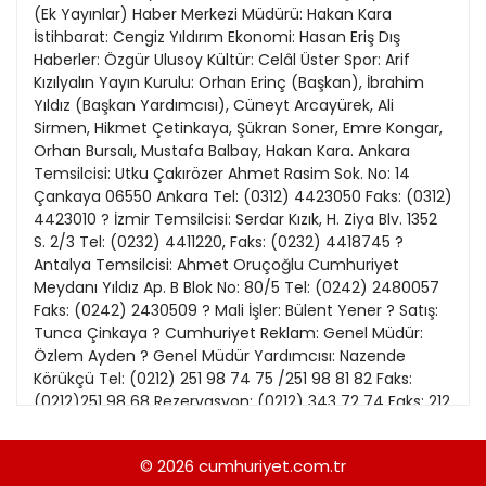
21
(Ek Yayınlar) Haber Merkezi Müdürü: Hakan Kara
13
Kitap Eki
1989
İstihbarat: Cengiz Yıldırım Ekonomi: Hasan Eriş Dış
22
14
Haberler: Özgür Ulusoy Kültür: Celâl Üster Spor: Arif
Özel Ekler
1988
Kızılyalın Yayın Kurulu: Orhan Erinç (Başkan), İbrahim
23
15
Yıldız (Başkan Yardımcısı), Cüneyt Arcayürek, Ali
Özel Okullar
1987
Sirmen, Hikmet Çetinkaya, Şükran Soner, Emre Kongar,
24
16
Sevgililer Günü
Orhan Bursalı, Mustafa Balbay, Hakan Kara. Ankara
1986
25
Temsilcisi: Utku Çakırözer Ahmet Rasim Sok. No: 14
17
Siyaset Eki
1985
Çankaya 06550 Ankara Tel: (0312) 4423050 Faks: (0312)
26
18
4423010 ? İzmir Temsilcisi: Serdar Kızık, H. Ziya Blv. 1352
Sürdürülebilir yaşam
1984
S. 2/3 Tel: (0232) 4411220, Faks: (0232) 4418745 ?
27
Turizm Eki
Antalya Temsilcisi: Ahmet Oruçoğlu Cumhuriyet
1983
28
Meydanı Yıldız Ap. B Blok No: 80/5 Tel: (0242) 2480057
Yerel Yönetimler
1982
Faks: (0242) 2430509 ? Mali İşler: Bülent Yener ? Satış:
29
Tunca Çinkaya ? Cumhuriyet Reklam: Genel Müdür:
1981
Özlem Ayden ? Genel Müdür Yardımcısı: Nazende
30
Körükçü Tel: (0212) 251 98 74 75 /251 98 81 82 Faks:
1980
(0212)251 98 68 Rezervasyon: (0212) 343 72 74 Faks: 212
31
343 72 53 İmsak: 4.19 Güneş: 6.01 Öğle: 13.17 İkindi: 17.06
1979
Akşam: 20.20 Yatsı: 21.53 Yayımlayan ve Yönetim Yeri:
© 2026
cumhuriyet.com.tr
1978
Yeni Gün Haber Ajansı Basın ve Yayıncılık A.Ş, Prof.