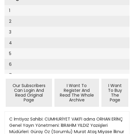
Cumhuriyet Sağlıklı Beslenme
2002
9
1
Cumhuriyet Sokak
2001
10
2
Cumhuriyet Spor
2000
11
3
Cumhuriyet Strateji
1999
12
4
Cumhuriyet Tarım
1998
13
5
Cumhuriyet Yılbaşı
1997
14
6
Çerçeve Eki
1996
15
7
Çocuk Kitap
1995
16
Our Subscribers
I Want To
I Want
8
Dergi Eki
1994
Can Login And
Register And
To Buy
17
Read Original
Read The Whole
The
9
Ekonomi Eki
Page
Archive
Page
1993
18
10
Eskişehir
1992
19
11
C İmtiyaz Sahibi: CUMHURİYET VAKFI adına ORHAN ERİNÇ
Evleniyoruz
1991
Genel Yayın Yönetmeni: İBRAHİM YILDIZ Yazıişleri
20
12
Güney Dogu
Müdürleri: Güray Öz (Sorumlu) Murat Ataş Miyase İlknur
1990