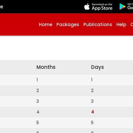
çe
Home
Packages
Publications
Help
Months
Days
1
1
2
2
3
3
4
4
5
5