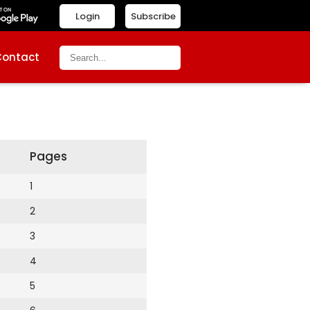
Login
Subscribe
Contact
Pages
1
2
3
4
5