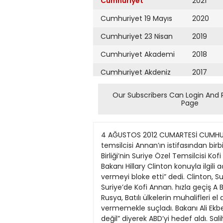
Cumhuriyet
2021
Cumhuriyet 19 Mayıs
2020
Cumhuriyet 23 Nisan
2019
Cumhuriyet Akademi
2018
Cumhuriyet Akdeniz
2017
Cumhuriyet Alışveriş
2016
Our Subscribers Can Login And 
Page
Cumhuriyet Almanya
2015
Cumhuriyet Anadolu
2014
4 AĞUSTOS 2012 CUMARTESİ CUMHURİYET SAYFA dishab@cumhuriyet.com.tr DIŞ HABERLER 11 Batılı ülkeler ile Rusya ve İran, BM Suriye temsilcisi Annan’ın istifasından birbirlerini sorumlu tutuyor Karşılıklı suçlama yarışı Dış Haberler Servisi Birleşmiş Milletler (BM) ve Arap Birliği’nin Suriye Özel Temsilcisi Kofi Annan’ın istifasının ardından ABD ve Batılı ülkeler ile Rusya ve İran birbirlerini suçluyor. ABD Dışişleri Bakanı Hillary Clinton konuyla ilgili açıklamasında “Ne yazık ki BM Güvenlik Konseyi, Annan’a çabalarını ilerletmesi için anahtar araçları vermeyi bloke etti” dedi. Clinton, Suriye halkının yanında durmaya devam edeceklerini ve Annan planı çerçevesinde öngörüldüğü gibi Suriye’de Kofi Annan. hızla geçiş A BD Dışişleri Bakanı Clinton, BM Güvenlik Konseyi’nin Annan’a yeterli desteği vermediğini söylerken Rusya, Batılı ülkelerin muhalifleri el altından savaşmaya teşvik ettiğini savundu. İran da Batı’yı ve Arap ülkelerini Annan’a destek vermemekle suçladı. Bakanı Ali Ekber Salihi, “Annan’nın BM Güvenlik Konseyi’nde birlik olmamasından söz etmesi Çin ve Rusya ile ilgili değil” diyerek ABD’yi hedef aldı. Salihi, “Genel olarak Batılı ülkeler ve bazı bölge ülkeleri Annan planının başarılı olmasını, hedeflerine ulaşamayacakları için istemediler” diye konuştu. Annan istifasının ardından düşüncelerini İngiliz Financial Times gazetesi için kaleme aldı. Suriye’de binlerce sivilin hayatını kaybetme ihtimalinin yükseldiğini belirten Annan, uluslararası toplumun bu vahşi gidişatı engellemekte yetersiz kaldığını belirtti. dönemine girilmesi taahhüdüne bağlı olduklarını söyledi. Avrupa Birliği (AB) Yüksek Temsilcisi Catherine Ashton da Annan’ın istifasının, BM Güvenlik Konseyi’nin Şam yönetimini zorlayacak kararlar alamamasının talihsizlik olduğunu gösterdiğini belirtti. İtalya Dışişleri Bakanı Giulio Terzi Annan’ın görevinden ayrılmasını olumsuz bir gelişme olarak değerlendirdi. Rusya tarafı ise ABD ve başka bazı ülkelerin muhalifleri el altından savaşmaya teşvik ederek Annan’ın oluşturduğu 6 maddelik planı boşa çıkarmaya çalıştığını savundu. İran da Batılı ülkeleri ve Arap ülkelerini Annan’a destek vermemekle suçladı. İran resmi haber ajansı İRNA’nın haberine göre Dışişleri Rusya, Çin ve İran’ın tutum değiştirmesini isteyen Annan, aynı çağrıyı muhalifleri destekleyen ABD, Türkiye, Suudi Arabistan, Katar ve İngiltere’ye de yaptı. Özellikle ABD Başkanı Barack Obama ve Rusya Devlet Başkanı Vladimir Putin’e harekete geçmeleri için çağrı yapan Annan, uluslararası toplumun ortak hareket etmesi gerektiğini vurguladı. Annan, istifasının ardından yaptığı açıklamada da BM Güvenlik Konseyi’nin kendisini “tam anlamıyla” desteklemediğini söylemişti. Rusya’nın Akdeniz’de bulunan 3 
Cumhuriyet Ankara
2013
Cumhuriyet Büyük
2012
Taaruz
2011
Cumhuriyet
Cumartesi
2010
Cumhuriyet Çevre
2009