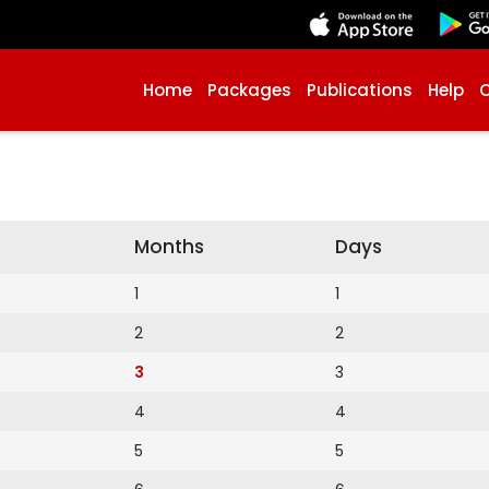
Home
Packages
Publications
Help
Months
Days
1
1
2
2
3
3
4
4
5
5