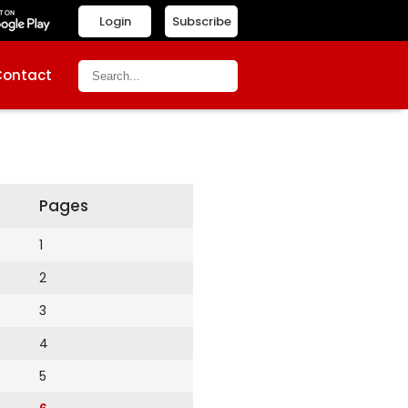
Login
Subscribe
Contact
Pages
1
2
3
4
5