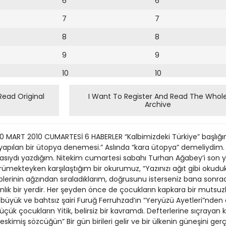
6
6
7
7
8
8
9
9
10
10
11
11
Read Original
I Want To Register And Read The Whol
Archive
12
12
13
ART 2010 CUMARTESİ 6 HABERLER “Kalbimizdeki Türkiye” başlığını
14
ıyla yapılan bir ütopya denemesi.” Aslında “kara ütopya” demeliydi
asıydı yazdığım. Nitekim cumartesi sabahı Turhan Ağabey’i son
15
rümekteyken karşılaştığım bir okurumuz, “Yazınızı ağıt gibi okudu
lerinin ağzından sıraladıklarım, doğrusunu isterseniz bana sonra
16
anlık bir yerdir. Her şeyden önce de çocukların kapkara bir mutsuz
’ın büyük ve bahtsız şairi Furuğ Ferruhzad’ın “Yeryüzü Ayetleri”nden
17
ük çocukların Yitik, belirsiz bir kavramdı. Defterlerine sıçrayan k
18
skimiş sözcüğün” Bir gün birileri gelir ve bir ülkenin güneşini gerç