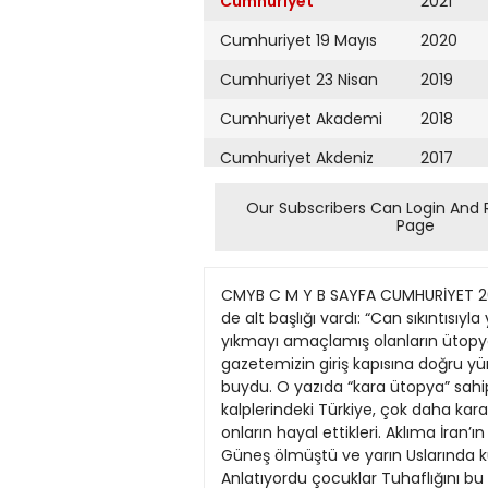
Cumhuriyet
2021
Cumhuriyet 19 Mayıs
2020
Cumhuriyet 23 Nisan
2019
Cumhuriyet Akademi
2018
Cumhuriyet Akdeniz
2017
Cumhuriyet Alışveriş
2016
Our Subscribers Can Login And 
Page
Cumhuriyet Almanya
2015
Cumhuriyet Anadolu
2014
CMYB C M Y B SAYFA CUMHURİYET 20 M
Cumhuriyet Ankara
2013
de alt başlığı vardı: “Can sıkıntıs
yıkmayı amaçlamış olanların ütopy
Cumhuriyet Büyük
2012
gazetemizin giriş kapısına doğru yü
Taaruz
buydu. O yazıda “kara ütopya” sahip
2011
kalplerindeki Türkiye, çok daha kar
Cumhuriyet
Cumartesi
onların hayal ettikleri. Aklıma İran
2010
Güneş ölmüştü ve yarın Uslarında küç
Cumhuriyet Çevre
2009
Anlatıyordu çocuklar Tuhaflığını bu e