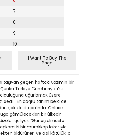
6
7
8
9
10
11
e
I Want To Buy The
Page
12
13
 taşıyan geçen haftaki yazımın bir
14
m. Çünkü Türkiye Cumhuriyeti’ni
 yolculuğuna uğurlamak üzere
15
k” dedi… En doğru tanım belki de
dan çok eksik göründü. Onların
16
luğa gömülecekleri bir ülkedir
 dizeler geliyor: “Güneş ölmüştü
17
apkara İri bir mürekkep lekesiyle
18
ekten öldürürler. Ve asıl kötülük, o