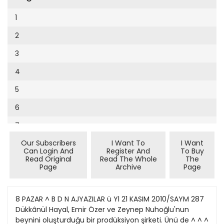
Cumhuriyet Sağlıklı Beslenme
2002
9
1
Cumhuriyet Sokak
2001
10
2
Cumhuriyet Spor
2000
11
3
Cumhuriyet Strateji
1999
12
4
Cumhuriyet Tarım
1998
13
5
Cumhuriyet Yılbaşı
1997
14
6
Çerçeve Eki
1996
15
7
Çocuk Kitap
1995
16
Our Subscribers
I Want To
I Want
8
Dergi Eki
1994
Can Login And
Register And
To Buy
17
Read Original
Read The Whole
The
9
Ekonomi Eki
Page
Archive
Page
1993
18
10
Eskişehir
1992
19
11
8 PAZAR ^ B D N AJYAZILAR ü Yl 21 KASIM 2010/SAYM 287
Evleniyoruz
1991
Dükkânül Hayal, Emir Özer ve Zeynep Nuhoğlu'nun
20
12
Güney Dogu
beynini oluşturduğu bir prodüksiyon şirketi. Ünü de ^ ^ ^
1990