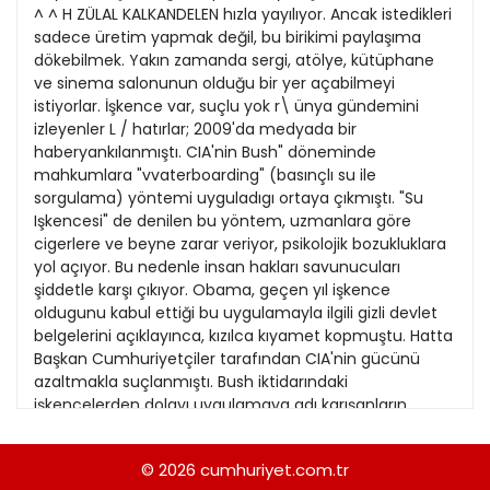
21
^ ^ H ZÜLAL KALKANDELEN hızla yayılıyor. Ancak istedikleri
13
Kitap Eki
1989
sadece üretim yapmak değil, bu birikimi paylaşıma
22
14
dökebilmek. Yakın zamanda sergi, atölye, kütüphane
Özel Ekler
1988
ve sinema salonunun olduğu bir yer açabilmeyi
23
15
istiyorlar. İşkence var, suçlu yok r\ ünya gündemini
Özel Okullar
1987
izleyenler L / hatırlar; 2009'da medyada bir
24
16
Sevgililer Günü
haberyankılanmıştı. CIA'nin Bush" döneminde
1986
25
mahkumlara "vvaterboarding" (basınçlı su ile
17
Siyaset Eki
1985
sorgulama) yöntemi uyguladıgı ortaya çıkmıştı. "Su
26
18
Işkencesi" de denilen bu yöntem, uzmanlara göre
Sürdürülebilir yaşam
1984
cigerlere ve beyne zarar veriyor, psikolojik bozukluklara
27
19
Turizm Eki
yol açıyor. Bu nedenle insan hakları savunucuları
1983
28
şiddetle karşı çıkıyor. Obama, geçen yıl işkence
20
Yerel Yönetimler
1982
oldugunu kabul ettiği bu uygulamayla ilgili gizli devlet
29
21
belgelerini açıklayınca, kızılca kıyamet kopmuştu. Hatta
1981
Başkan Cumhuriyetçiler tarafından CIA'nin gücünü
30
22
azaltmakla suçlanmıştı. Bush iktidarındaki
1980
işkencelerden dolayı uygulamaya adı karışanların
23
cezalandırılması gündeme gelince, Obama çark etmiş,
1979
"intikamı bırakalım, gelecege bakalım" türünden laflar
24
© 2026
cumhuriyet.com.tr
1978
etmişti. Ona göre; işkenceyl, Bush yönetiminln