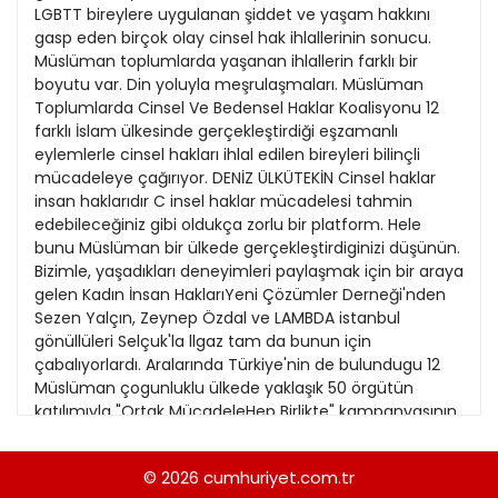
21
LGBTT bireylere uygulanan şiddet ve yaşam hakkını
13
Kitap Eki
1989
gasp eden birçok olay cinsel hak ihlallerinin sonucu.
22
14
Müslüman toplumlarda yaşanan ihlallerin farklı bir
Özel Ekler
1988
boyutu var. Din yoluyla meşrulaşmaları. Müslüman
23
15
Toplumlarda Cinsel Ve Bedensel Haklar Koalisyonu 12
Özel Okullar
1987
farklı İslam ülkesinde gerçekleştirdiği eşzamanlı
24
16
Sevgililer Günü
eylemlerle cinsel hakları ihlal edilen bireyleri bilinçli
1986
25
mücadeleye çağırıyor. DENİZ ÜLKÜTEKİN Cinsel haklar
17
Siyaset Eki
1985
insan haklarıdır C insel haklar mücadelesi tahmin
26
18
edebileceğiniz gibi oldukça zorlu bir platform. Hele
Sürdürülebilir yaşam
1984
bunu Müslüman bir ülkede gerçekleştirdiginizi düşünün.
27
19
Turizm Eki
Bizimle, yaşadıkları deneyimleri paylaşmak için bir araya
1983
28
gelen Kadın İnsan HaklarıYeni Çözümler Derneği'nden
20
Yerel Yönetimler
1982
Sezen Yalçın, Zeynep Özdal ve LAMBDA istanbul
29
21
gönüllüleri Selçuk'la llgaz tam da bunun için
1981
çabalıyorlardı. Aralarında Türkiye'nin de bulundugu 12
30
22
Müslüman çogunluklu ülkede yaklaşık 50 örgütün
1980
katılımıyla "Ortak MücadeleHep Birlikte" kampanyasının
23
bu yıl ikincisi yapıldı. Bu oluşum için bir öncüden söz
1979
etmek çok da olanakh degil. Organizasyonu yürütmek
24
© 2026
cumhuriyet.com.tr
1978
için kurulan Müslüman Toplumlarda Cinsel ve Bedensel