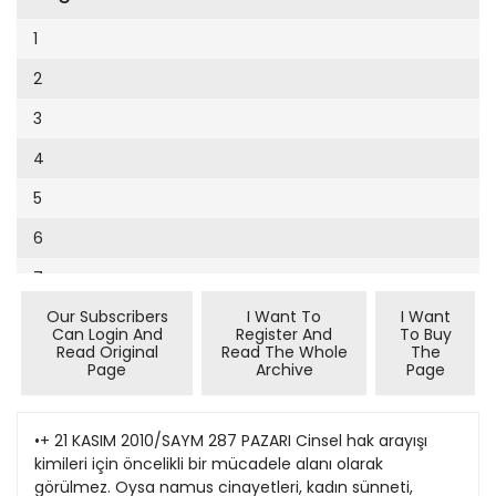
Cumhuriyet Sağlıklı Beslenme
2002
9
1
Cumhuriyet Sokak
2001
10
2
Cumhuriyet Spor
2000
11
3
Cumhuriyet Strateji
1999
12
4
Cumhuriyet Tarım
1998
13
5
Cumhuriyet Yılbaşı
1997
14
6
Çerçeve Eki
1996
15
7
Çocuk Kitap
1995
16
Our Subscribers
I Want To
I Want
8
Dergi Eki
1994
Can Login And
Register And
To Buy
17
Read Original
Read The Whole
The
9
Ekonomi Eki
Page
Archive
Page
1993
18
10
Eskişehir
1992
19
11
•+ 21 KASIM 2010/SAYM 287 PAZARI Cinsel hak arayışı
Evleniyoruz
1991
kimileri için öncelikli bir mücadele alanı olarak
20
12
Güney Dogu
görülmez. Oysa namus cinayetleri, kadın sünneti,
1990