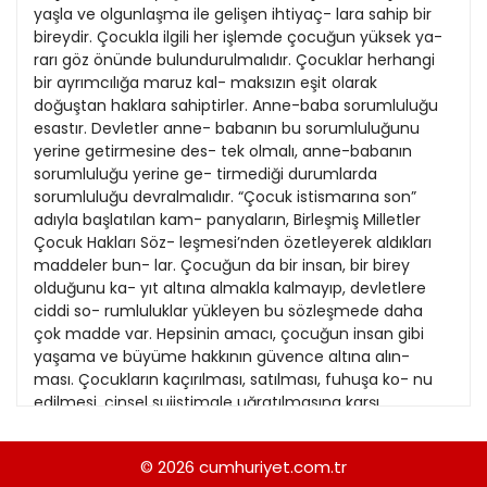
21
yaşla ve olgunlaşma ile gelişen ihtiyaç- lara sahip bir
13
Kitap Eki
1989
bireydir. Çocukla ilgili her işlemde çocuğun yüksek ya-
22
14
rarı göz önünde bulundurulmalıdır. Çocuklar herhangi
Özel Ekler
1988
bir ayrımcılığa maruz kal- maksızın eşit olarak
23
15
doğuştan haklara sahiptirler. Anne-baba sorumluluğu
Özel Okullar
1987
esastır. Devletler anne- babanın bu sorumluluğunu
24
16
Sevgililer Günü
yerine getirmesine des- tek olmalı, anne-babanın
1986
25
sorumluluğu yerine ge- tirmediği durumlarda
17
Siyaset Eki
1985
sorumluluğu devralmalıdır. “Çocuk istismarına son”
26
18
adıyla başlatılan kam- panyaların, Birleşmiş Milletler
Sürdürülebilir yaşam
1984
Çocuk Hakları Söz- leşmesi’nden özetleyerek aldıkları
27
19
Turizm Eki
maddeler bun- lar. Çocuğun da bir insan, bir birey
1983
28
olduğunu ka- yıt altına almakla kalmayıp, devletlere
20
Yerel Yönetimler
1982
ciddi so- rumluluklar yükleyen bu sözleşmede daha
29
çok madde var. Hepsinin amacı, çocuğun insan gibi
1981
yaşama ve büyüme hakkının güvence altına alın-
30
ması. Çocukların kaçırılması, satılması, fuhuşa ko- nu
1980
edilmesi, cinsel suiistimale uğratılmasına karşı
sözleşme, devletlere sorumluluklar yüklüyor. Bir
1979
maddesiyle, “Taraf devlet, esenliğine herhangi bir
© 2026
cumhuriyet.com.tr
1978
biçimde zarar verebilecek her türlü sömürüye karşı