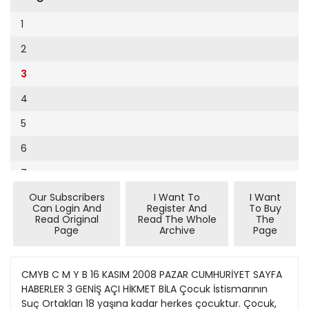
Cumhuriyet Sağlıklı Beslenme
2002
9
1
Cumhuriyet Sokak
2001
10
2
Cumhuriyet Spor
2000
11
3
Cumhuriyet Strateji
1999
12
4
Cumhuriyet Tarım
1998
13
5
Cumhuriyet Yılbaşı
1997
14
6
Çerçeve Eki
1996
15
7
Çocuk Kitap
1995
16
Our Subscribers
I Want To
I Want
8
Dergi Eki
1994
Can Login And
Register And
To Buy
17
Read Original
Read The Whole
The
9
Ekonomi Eki
Page
Archive
Page
1993
18
10
Eskişehir
1992
19
11
CMYB C M Y B 16 KASIM 2008 PAZAR CUMHURİYET SAYFA
Evleniyoruz
1991
HABERLER 3 GENİŞ AÇI HİKMET BİLA Çocuk İstismarının
20
12
Güney Dogu
Suç Ortakları 18 yaşına kadar herkes çocuktur. Çocuk,
1990