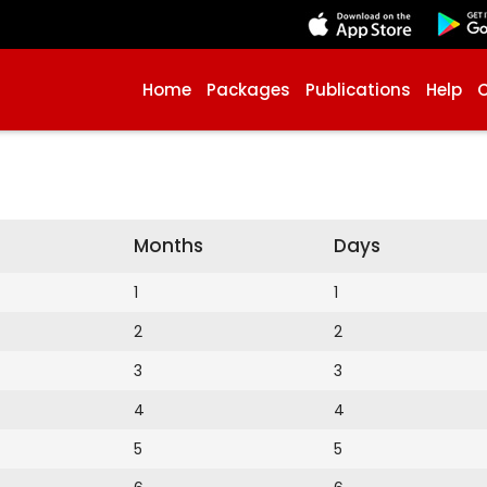
Home
Packages
Publications
Help
Months
Days
1
1
2
2
3
3
4
4
5
5