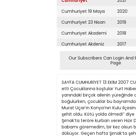
Cumhuriyet
2021
Cumhuriyet 19 Mayıs
2020
Cumhuriyet 23 Nisan
2019
Cumhuriyet Akademi
2018
Cumhuriyet Akdeniz
2017
Cumhuriyet Alışveriş
2016
Our Subscribers Can Login And 
Page
Cumhuriyet Almanya
2015
Cumhuriyet Anadolu
2014
SAYFA CUMHURİYET 13 EKİM 2007 CUMARTESİ 6 HABERLER Şehit aileleri yitirdiklerini ziyaret etmek için bayram sabahında şehitliklere akın etti Çocuklarına koştular Yurt Haberleri Servisi Bayramlar mutlulukları, sevinçleri hatırlatsa da bu yılki Şeker Bayramı’nda yurdun dört bir yanındaki birçok ailenin yüreğinde ateşler yanıyor. Oğullarını birkaç gün önce şehit veren anneler, babalar, eşler gözyaşlarına boğulurken, çocuklar bu bayramda babalarına sarılamamanın acısını yüreklerinde yaşıyorlar. Şırnak’ta 7 Ekim’de şehit olan Onbaşı Murat Uçar’ın Konya’nın Kulu ilçesindeki evinde bayram hüzünlü geçiyor. Baba Mehmet Uçar, “Allahıma bin şükür ki oğlum vatan uğruna şehit oldu. Kötü yolda ölmedi’’ diye teselli bulmaya çalışıyor. Kulu’da oturan bir başka şehit babası Hızır Dinç... Oğlu Musa Dinç’i 1994’te Şırnak’ta teröre kurban veren Hızır Dinç acısını içine gömmeye çalışırken, babası şehit olduğunda henüz 3 yaşında olan Çilek ise “Ben babamı göremedim, bir kez olsun baba diyerek boynuna sarılamadım. Ama gururluyum, çünkü ben şehit kızıyım’’ diyerek gözyaşı döküyor. Geçen hafta Şırnak’ta şehit olan Komando Er Turgay Salgar’ın Kars Cumhuriyet köyündeki mezarını ziyaret eden babası Tuncay Salgar ise “Vatan sağolsun” demekle yetiniyor. Salgar’la aynı saldırıda şehit olan Piyade Onbaşı Fethullah Selçuk’un Diyarbakır merkeze bağlı Sati köyündeki 2 odalı kerpiç evlerinin küçük avlusunda taziye ziyaretleri sürüyor. Anne Saliha Selçuk, yetim büyüttüğü oğlunun bayramı görememesi nedeniyle yüreğinin dağlandığını söylüyor. Selçuk, “Ölüm hepimiz için. Herkes bir şekilde ölecek, ama oğlum şehit oldu. Belki şehidimin yüzü suyu hürmetine Allah günahlarımızı affeder. Yüreğim yanıyor. Allah bu acıyı kimseye yaşatmasın’’ diyor. CUMARTESİ YAZILARI ATAOL BEHRAMOĞLU Hastalık Devam Ediyor 6 Mayıs 2007 tarihinde bu sütunda yayımlanan yazım “Anomali” başlığını taşıyordu. Anımsatmak için, bu kavramın çeşitli sözlüklerden derlediğim tanımını bir daha yapayım: Sapaklık, uymazlık, düzgünsüzlük, anormallik, aykırılık, bozukluk, kaidesizlik, kanunsuzluk, kural dışılık, kuralsızlık, sapıklık, yanlışlık, anormallik, ayrıklık, aykırılık vb. Yazıda şöyle demiştim: “Türkiye tam bir ‘anomali’ ortamında yaşamaktadır… Öyle ki, yukarıdaki karşılıklardan hiçbiri, bu sapkın, bozuk, kural dışı, sapak, yanlış, anormal, aykırı vb. ortamı tek başına tanımlamaya yeterli olamıyor… Karşılık olabilecek tek sözcük, hepsini birden kucaklayan ‘anomali’dir…” Ve toplumca yaşamakta olduğumuz “anomali” örneklerini sayıp dökmüştüm… Buna karşın yazım iyimserlikle sona eriyordu… Parlamento seçimleri öncesinde, aklı başında, sağduyu sahibi herkesi “anomali”yi sona erdirme
Cumhuriyet Ankara
2013
Cumhuriyet Büyük
2012
Taaruz
2011
Cumhuriyet
Cumartesi
2010
Cumhuriyet Çevre
2009