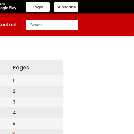
Login
Subscribe
Contact
Pages
1
2
3
4
5