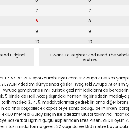
6
6
7
7
8
8
9
9
10
10
11
11
Read Original
I Want To Register And Read The Whol
Archive
12
12
13
YET SAYFA SPOR spor?cumhuriyet.com.tr Avrupa Atletizm Şampiy
14
İF KIZILYALIN Atletizm dünyasında gözler İsveç’teki Avrupa Atletiz
 ‘‘Avrupa şampiyonası mı, turistik gezi mi’’ iddialarını da beraberi
15
k, 5 binde de Halil Akkaş dışındaki hemen hiçbir atletin madalya
e tarihimizdeki 3., 4. 5. madalyalarımızı getirebilir, ama diğer branş
16
’ın da final koşabilecek kapasiteye sahip olduğu belirtilirken, bara
ve 4x100 metreci Gülay Kılıç’ın ise atletizm ulusal takımına ‘‘rica’’ s
17
ürkiye Basketbol Ligi’nin güçlü ekiplerinden Efes Pilsen, ABD’li oyun 
18
alem takımında forma giyen, 32 yaşında ve 1.86 metre boyundaki