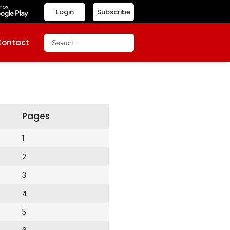
Login
Subscribe
Contact
Pages
1
2
3
4
5