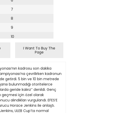
6
7
8
9
10
11
e
I Want To Buy The
Page
12
13
onası’nın kadrosu son dakika
14
m Şampiyonası’na çevrilirken kadronun
nde getirdi. 5 bin ve 10 bin metrede
15
 şansı bulunmadığı otoritelerce
larda geride kalırız’’ denildi. Genç
16
jı geçmesi için özel olarak
onucu alındıkları vurgulandı. EFES’E
17
kurucu Horace Jenkins ile anlaştı.
18
 Jenkins, ULEB Cup’ta normal