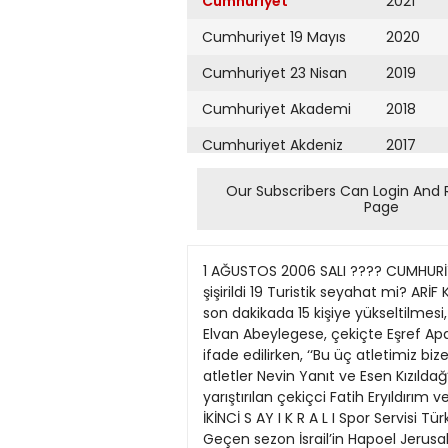
Cumhuriyet
2021
Cumhuriyet 19 Mayıs
2020
Cumhuriyet 23 Nisan
2019
Cumhuriyet Akademi
2018
Cumhuriyet Akdeniz
2017
Cumhuriyet Alışveriş
2016
Our Subscribers Can Login And 
Page
Cumhuriyet Almanya
2015
Cumhuriyet Anadolu
2014
1 AĞUSTOS 2006 SALI ???? CUMHURİ
Cumhuriyet Ankara
2013
şişirildi 19 Turistik seyahat mi? AR
son dakikada 15 kişiye yükseltilmesi,
Cumhuriyet Büyük
2012
Elvan Abeylegese, çekiçte Eşref Apa
Taaruz
ifade edilirken, ‘‘Bu üç atletimiz biz
2011
atletler Nevin Yanıt ve Esen Kızıldağ
Cumhuriyet
Cumartesi
yarıştırılan çekiçci Fatih Eryıldırım 
2010
İKİNCİ S AY I K R A L I Spor Servisi T
Cumhuriyet Çevre
2009
Geçen sezon İsrail’in Hapoel Jerus