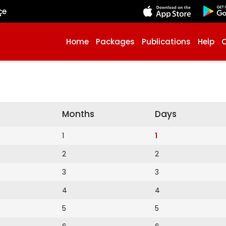
çe
Home
Packages
Publications
Help
Months
Days
1
1
2
2
3
3
4
4
5
5