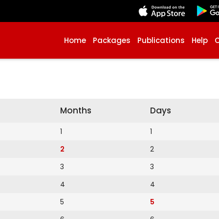
Home
Packages
Publications
Help
Months
Days
1
1
2
2
3
3
4
4
5
5