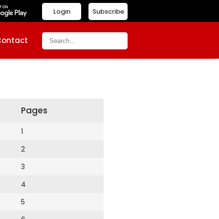
Login
Subscribe
Contact
Pages
1
2
3
4
5