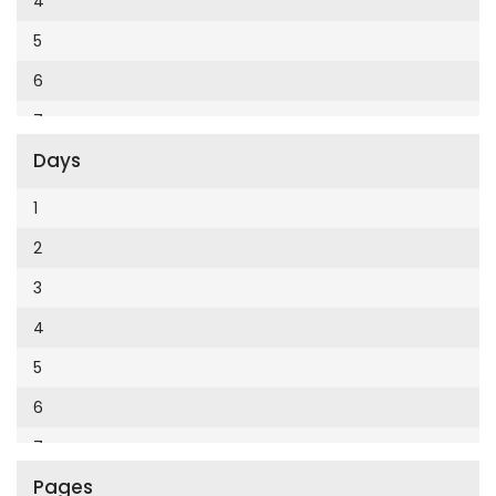
4
Cumhuriyet Enerji
2014
5
Cumhuriyet Festival
2013
6
Cumhuriyet Gezi
2012
7
Cumhuriyet Gurme
2011
Days
8
Cumhuriyet Haftasonu
2010
9
1
Cumhuriyet İzmir
2009
10
2
Cumhuriyet Le Monde Diplomatique
2008
11
3
Cumhuriyet Marmara
2007
12
4
Cumhuriyet Okulöncesi alışveriş
2006
5
Cumhuriyet Oto
2005
6
Cumhuriyet Özel Ekler
2004
7
Cumhuriyet Pazar
2003
Pages
8