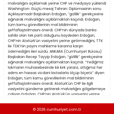
21
malvarlığını açıklamak yerine CHP ve medyaya yüklendi
13
Kitap Eki
1989
Washington: Güçlü mesaj Tahran: Diplomasinin sonu
22
14
Açıklayamadı! Başbakan Erdoğan, ‘‘gizlilik’’ gerekçesine
Özel Ekler
1988
sığınarak malvarlığını açıklamaktan kaçındı. Erdoğan,
23
15
tüm kamu görevlilerinin mal bildiriminin
Özel Okullar
1987
şeffaflaştırılmasını önerdi. CHP’nin dünyada banka
24
16
Sevgililer Günü
sahibi olan tek parti olduğunu kaydeden Erdoğan,
1986
25
CHP’nin Atatürk’ün vasiyetini yerine getirmediğini, TTK
17
Siyaset Eki
1985
ile TDK’nin payını mahkeme kararına karşın
26
18
ödemediğini ileri sürdü. ANKARA (Cumhuriyet Bürosu)
Sürdürülebilir yaşam
1984
Başbakan Recep Tayyip Erdoğan, ‘‘gizlilik’’ gerekçesine
27
19
Turizm Eki
sığınarak malvarlığını açıklamaktan kaçındı. ‘‘Yediğimiz
1983
28
lokmanın muhasebesinde kılı kırk yararız, attığımız her
20
Yerel Yönetimler
1982
adımı en hassas vicdani kıstaslarla ölçüp biçeriz’’ diyen
Erdoğan, tüm kamu görevlilerinin mal bildiriminin
1981
şeffaflaştırılmasını önerdi. Atatürk’ün CHP ile ilgili
vasiyetini gündeme getirerek malvarlığını gölgelemeye
1980
çalışan Erdoğan, CHP’nin Atatürk’ün vasiyetini yerine
getirmeyerek Türk Tarih Kurumu ve Türk Dil
1979
Kurumu’nun payını ödemediğini ileri sürdü. Başbakan
© 2026
cumhuriyet.com.tr
1978
Erdoğan, dün partisinin grup toplantısında, malvarlığı