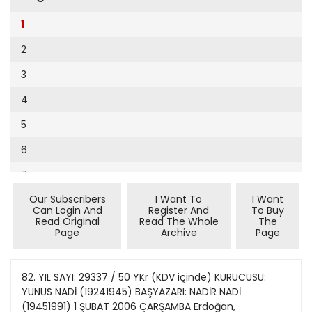
Cumhuriyet Sağlıklı Beslenme
2002
9
1
Cumhuriyet Sokak
2001
10
2
Cumhuriyet Spor
2000
11
3
Cumhuriyet Strateji
1999
12
4
Cumhuriyet Tarım
1998
13
5
Cumhuriyet Yılbaşı
1997
14
6
Çerçeve Eki
1996
15
7
Çocuk Kitap
1995
16
Our Subscribers
I Want To
I Want
8
Dergi Eki
1994
Can Login And
Register And
To Buy
17
Read Original
Read The Whole
The
9
Ekonomi Eki
Page
Archive
Page
1993
18
10
Eskişehir
1992
19
11
82. YIL SAYI: 29337 / 50 YKr (KDV içinde) KURUCUSU:
Evleniyoruz
1991
YUNUS NADİ (19241945) BAŞYAZARI: NADİR NADİ
20
12
Güney Dogu
(19451991) 1 ŞUBAT 2006 ÇARŞAMBA Erdoğan,
1990