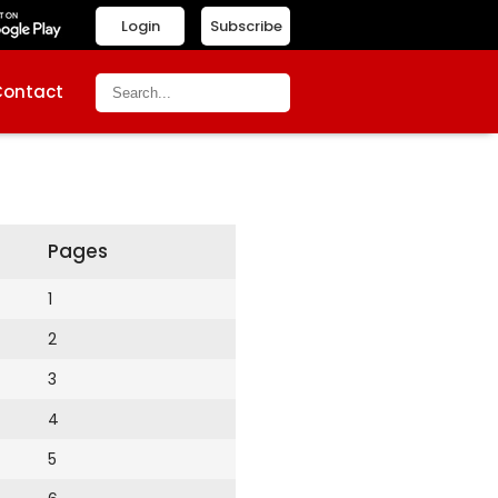
Login
Subscribe
Contact
Pages
1
2
3
4
5