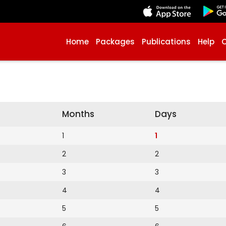
Home
Packages
Publications
Help
Months
Days
1
1
2
2
3
3
4
4
5
5