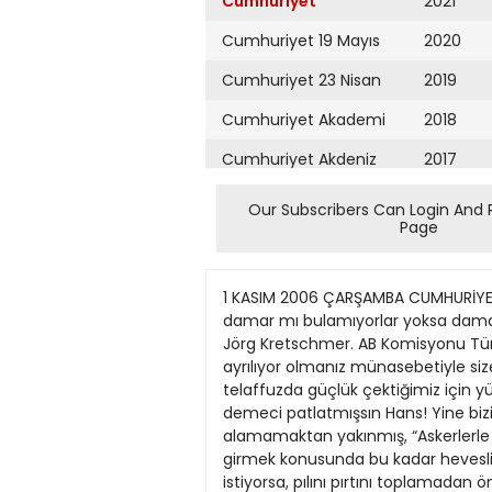
Cumhuriyet
2021
Cumhuriyet 19 Mayıs
2020
Cumhuriyet 23 Nisan
2019
Cumhuriyet Akademi
2018
Cumhuriyet Akdeniz
2017
Cumhuriyet Alışveriş
2016
Our Subscribers Can Login And 
Page
Cumhuriyet Almanya
2015
Cumhuriyet Anadolu
2014
1 KASIM 2006 ÇARŞAMBA CUMHURİYET SAYFA 17 Damardan İlker Çamkır: “Hani AKP, yolsuzluklara damardan giriyordu? YİMPAŞ’ta girecek damar mı bulamıyorlar yoksa damarları tıkalı mı!” BOTAŞ, iflasın eşiğine gelmiş... “Kemal Abi’nin gözü aydın!” SAYIN Bay Büyükelçi Hans Jörg Kretschmer. AB Komisyonu Türkiye Delegasyonu Başkanı. Sayın Kretschmer ; dört yıllık görev sürenizi tamamlayıp Türkiye’den ayrılıyor olmanız münasebetiyle size bu mektubu yazıyorum. Biz Türkler, birkaç ünsüz harf yan yana gelince “kretschmer” gibi kelimeleri telaffuzda güçlük çektiğimiz için yüksek müsaadelerinizle izin verirseniz size kısaca Hans demek istiyorum. Bakıyorum da giderayak demeci patlatmışsın Hans! Yine bizim askerleri suçlamış; dört yıldır randevu talep ettiğin halde komutanlarımızdan yanıt bile alamamaktan yakınmış, “Askerlerle ilişkimi tarif etmek gerekirse basitçe ‘hiç yok’ demem gerekiyor” demişsin. Askerlerimizle ilişkiye girmek konusunda bu kadar hevesli olduğunu doğrusu bilmiyordum. PANO DENİZ KAVUKÇUOĞLU Mektup Canın karavana yemek istiyorsa, pılını pırtını toplamadan önce Ankara’daki işbirlikçi dostlarına söyle seni bir lokantaya götürsünler kuru fasulye pilav yedirsinler; üstüne de bir tas hoşaf içirsinler. Fakat Hans... Senin derdin karavana yemek olmayabilir. Çünkü Türkiye’de kaldığın süre içinde yediğin herzeler sana yetmiş olmalı. Hans, hatırlıyor musun? Patlattığın demeçlerden birinde Türk Silahlı Kuvvetleri’nden hesap sorulamadığını söylemiş; Kapadokya’da gezerken de sivil otorite ile Türk Silahlı Kuvvetleri arasındaki ilişkinin, AB üyesi ülkelerdeki düzeyde olması gerektiğini bildirmiştin. Âlem adamsın sen Hans! Türkiye’ye yoksul turistler geliyormuş. Eee, para parayı, yoksul yoksulu çeker! Davet Işık İşgüden: “Mehmet Barlas, Çankaya’daki Cumhuriyet Bayramı resepsiyonuna sıkmabaşlı hanımların ve Nobelli yazarın da davet edilmesini istiyor. Apo’yu, cüppeli Ahmet Hoca’yı, Fethullah Hocafendi’yi unutmuş!” Bizim komutanlardan randevu isteyeceğine, eline bir buket çiçek alıp, terörün bedenlerini parçaladığı askerlerimizin tedavi edildiği Ankara’daki sağlık merkezine bir uğrasaydın ya Hans. Askerlere hesap sorulamıyormuş... Bacağını, kolunu, gözünü yitirmiş askerlerimize hesap sorsaydın ya! Sivil otorite ile askerlerin ilişkisi AB düzeyinde değilmiş. Ulan Hans güldürme insanı! Senin ve senin gibilerin ülkesindeki askerler ya başta Ortadoğu olmak üzere dünyayı sömürmek uğruna ölüyorlar ya da gerisini boş ver, sen daha iyi bilirsin! Evet Hans... Görevin bitmiş Türkiye’den gidiyormuşsun. Anca gidersin! Önden yürü de ense tıraşını görelim! Sayın Büyükelçi; biraz kaba saba bir yazı oldu galiba; lütfen kusuruma 
Cumhuriyet Ankara
2013
Cumhuriyet Büyük
2012
Taaruz
2011
Cumhuriyet
Cumartesi
2010
Cumhuriyet Çevre
2009