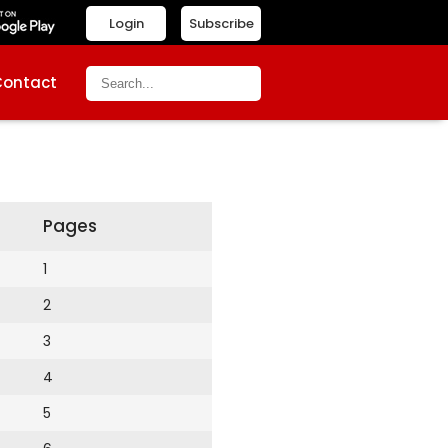
Login
Subscribe
Contact
Pages
1
2
3
4
5