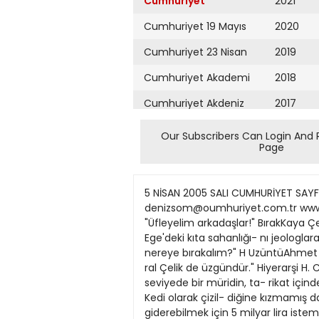
Cumhuriyet
2021
Cumhuriyet 19 Mayıs
2020
Cumhuriyet 23 Nisan
2019
Cumhuriyet Akademi
2018
Cumhuriyet Akdeniz
2017
Cumhuriyet Alışveriş
2016
Our Subscribers Can Login And 
Page
Cumhuriyet Almanya
2015
Cumhuriyet Anadolu
2014
5 NİSAN 2005 SALI CUMHURİYET SAYFA M W i E 101) Talal: "Kıbns'ı satmam!" Yoksa bedava mı vererek! 17 Elektronik posta: denizsom@oumhuriyet.com.tr www.dentesorn.com Tel: 0.212.512 05 05 Faks: 0.212.512 44 97 - Ekonomide yaprak kımıldamıyormuş... "Üfleyelim arkadaşlar!" BırakKaya Çetin: "Baş- bakan, 'Ermeni konusunu tarihçilere bı- rakalım' buyuruyorlar. Kıbrıs'ı coğrafyacılara, Ege'deki kıta sahanlığı- nı jeologlara, Irak'taki kırmızı çizgileri mate- matikçilere, Patrikhane konusunu ilahiyatçılara bırakalım. Peki, biz sizi nereye bırakalım?" H UzüntüAhmet Mete A- pak:"Papa'nınve- fatı nedeniyle Mehmet Ali Ağca üzgün olduğu- nu belirtmiş. Eminim, O- ral Çelik de üzgündür." Hiyerarşi H. Can Sözer: "Ta- rikat ilişkilerinden bihaber olanlar, gerçek yaşamdaki unvanı üstün de olsa, alt seviyede bir müridin, ta- rikat içinde kendinden yüksek birini görevin- den alabileceğini mi sa- nıyorsunuz!" em kızmış, hem kızmamış. Kedi olarak çizil- diğine kızmamış da, imam hatip meselesini birbirine dolaştırıp, yumak yapmış gibi gös- terilmesine kızmış. Kızgınlığını giderebilmek için 5 milyar lira istemiş. Para yetmemiş, kızdıranın hapsedilmesini istemiş. Eskiden sultan kızınca, kelle kestirirdi. Halimize şükretmeliyiz. Geçmişten de ders almalıyız. Sultanlar ve krallar kızmaya başladığında ortalığı yatıştırmak, hiç olmazsa birkaç kişinin kellesini kur- tarmak için yanında soytarılar, dalkavuklar olurdu. Bunlargergin havayı yumuşatan birsözyadagülünç bir hareketle imparatorun sinirini alırdı. Saraylarda dalkavuk kadrosu vardı. llginçtir, bu işi çok başarılı birşekildeyapan binler- ce kişiden birinin bile adı hatırlanmaz. Sultanları, kral- ları kızdırıp kellesi uçurulanlar ise hatırlanır. Tarih çok nankör... Kedi Iktidarın adamlarını değil de muhalefetin temsilci- lerini kayda geçiyor! Karikatürdeki kedi tarihe geçti. Bir dönemin sembolü oldu. Kedi, yüzyıl sonrasında da hatırlanacak. Sararmış sayfaları açıp bakacaklar... Sayfaları çevirirken bir de şunu görecekler: Kızmış ama kediye kızmamış... Neye kızmış? İmam hatip yumağını çözmeye kalkışan kedinin ip- lere dolanmasına kızmış. Işte o zaman imam hatip meselesini çözmüş mü diye araştıracaklar, kedinin ortaya çıktığı tarih itiba- . riyle durumu saptadıklarında kediye daha çok güle- cekler. Gerçeğe kızılır mı diye düşünecekler. Derken... Zürafaya bakacaklar. Kurbağaya bakacaklar. File bakacaklar. Tek başına bir zürafa, tek başına bir kurbağa, tek başına bir fil görünce ve her biri için 5 milyar lira is- tendiğini anlayınca durumu biraz daha kavrayacak- lar. Biz geçmişteki dalkavukların, soytarıların haline gülüyoruz. Ama şimdi anlıyoruz ki, adamlar işlerini hakkıyla yapıyormuş. Dalkavukluk da beceri gerektiren bir işmiş. Dalkavuklarla çalışmak ise başlı başına bir iş. Cumhuriyet döneminin Osmanlı ile bağları kestiği söylenir; doğruymuş... Artık adam gibi dalkavuk yetişmiyor. özümüze dönmeli, dalkavukluğu yeniden ele alma- lıyız. Nankör kedinin belki böyle bir yararı olur. İntihal Akif Kökçe: "Bir intihal daha var, 
Cumhuriyet Ankara
2013
Cumhuriyet Büyük
2012
Taaruz
2011
Cumhuriyet
Cumartesi
2010
Cumhuriyet Çevre
2009