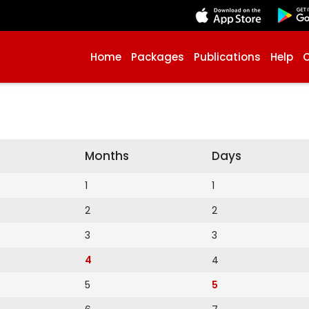
Home
Packages
Publications
Help
Months
Days
1
1
2
2
3
3
4
4
5
5