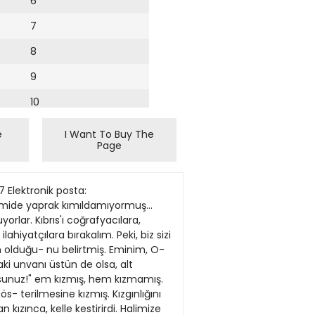
6
7
8
9
10
11
e
I Want To Buy The
Page
12
13
U Dosya No: 2003/1 Esas Kovancılar Sulh Hukuk Mahkcmesi'nin 23.12.1997 tarih vc 1995/24 Esas 1997/119 karur sayılı kesinleşmiş kararı ile satışına karar verilen Kovancılar ilçesi Pınartepe köyii hudutlan içinde bulunan ve Kovancı- lar Tapu Sıcıl Müdürlüğü'nün 74, 255, 368, 533, 564, 611, 734 ve 760 parsel sırasında kayıtlı bulunan taşınmazların açık arttırma suretiyle sa- tışına karar verilmiştir. Venlcn karar gereğince tapu malıklerinden olan ve kendilerine dava dılekçesi ve mahkeme kararı ılancn tebliğ yapılan aşağıda isimlen yazılı bulunan davalılann satış günleri olan 05.05.2005 günü saat 13.00 - 15.47, satılmaması halinde 2. satış günü olan 16.05.2005 tarihinde ve aynı saatlerde satış mahalli olan Kovancılar Adliyesi lcra Müdürlüğü odası önünde hazır bulunmalart veya kendile- rini vekil ile tcmsil ettirmelerini aksi halde yokluklarında satış işlemı yapılacağı ve hisseleri oranında kendilerine isabet eden paranın adlan- na bankaya bloke edileceğı hususu 7201 sayılı Tebligat Kanunu'nıın il- gili maddesi gereğince ilan tarihinden 7 gün sonra tebliğ edilmiş olaca- ğı ilancn tebliğ oluıiur. 07.03.2005. Ilancn tebligat yapılması istenen şa- hıslar: 1. Naciye Hoşdil, 2. Bırscn lloşdil (Adil kızı), 3. Gülnaz lloşdil. Basın: 14065 KÂMİL MASARACI kamilmasaraci(d mynBt.com HARBt SEMİUPOROY semihporoyCdyahoo.com HAYAT EPİK TİYATROSU MVSTAFA BÎLGIN hayatepik(d mynet.com "KİŞİ BAŞINA ©ELİR 4 BÎN 172 DOUVRA İy YUKSELMIS AtoA " + f f f BAŞINA BORC RAKAMI 4 BİN 328 DOLARA ÇEKMIŞ." OTOBÜSTEKİL
14
15
16
17
18