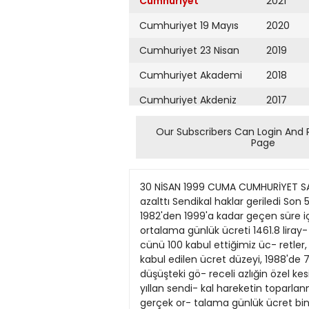
Cumhuriyet
2021
Cumhuriyet 19 Mayıs
2020
Cumhuriyet 23 Nisan
2019
Cumhuriyet Akademi
2018
Cumhuriyet Akdeniz
2017
Cumhuriyet Alışveriş
2016
Our Subscribers Can Login And 
Page
Cumhuriyet Almanya
2015
Cumhuriyet Anadolu
2014
30 NİSAN 1999 CUMA CUMHURİYET SAYFA HABERLER Sendika yöneticilerine getirilen siyaset yasağı, işçi örgütlerinin parlamentodaki etkisini azalttı Sendikal haklar geriledi Son 5 yılda arttı Ucret erimesi hız kazandı ANKARA (Cumhuriyet Bürosu) - Kamu sektöriinde çalışan işçiler, 1982'den 1999'a kadar geçen süre içinde inişli çıkışlı bir "ya- şanı savaşT ile yüz yüze bı- rakıldı. Kamu işçisinin 1982 yılında gerçek ortalama günlük ücreti 1461.8 liray- ken, 1985'te 1081.7 Iiraya, 1986'da 953.6 Iiraya. 1988'de ise 864 Iiraya geri- ledi. 1982 yılmda alım gü- cünü 100 kabul ettiğimiz üc- retler, 1988'de yaklaşık ya- rısını kaybederek 59.1 'e ka- dar geriledi. Buna karşın özel kesimde 1982'de 100 kabul edilen ücret düzeyi, 1988'de 76'ya düşüyor. Özel sektörde bu dönemde ücret- lerdeki erime daha az görü- nüyor. Ancak, düşüşteki gö- receli azlığin özel kesimde ücretlerin zaten düşük olma- smdan kaynaklandığı belir- lendi. Alım gücü düştû 1989-1994 yıllan sendi- kal hareketin toparlanma ve ücret enmelerinin belli öl- çüde giderildıği dönem ola- rak değerlendirilirken, 1989'da kamuda gerçek or- talama günlük ücret bin 192 lırayken. 1991'de 2 bin 278 Iiraya, 1994 yılında ise 2 bin 406 Iiraya yükseliyor. 1989'da alım gücü 81.5 iken, 1994 yılında yaklaşık iki kat artarak 164.7'ye yük- seliyor. Kayıp döneminin başlamasında DYP Genel Başkanı Tansu Çiüerbaşba- kanlığındaki DYP-SHP ko- alisyon hükümeti dönemin- de alınan 5 Nisan kararlan etkili oluyor. Kararlara ko- şut olarak, ücretler de reel ol«uajt-yüzde 40 düzeyinda geriledi. İLHANTAŞÇI ANKARA - Sendikal hareketin. 1980'e kadar "ücret erimesi, i$ten çıkar- malar" olarak sıralanan temel sorunla- rına, 199O'lı yıllarda küreselleşmeyle "taşeronlaşürma. özeUeştirme, iş güven- cesizliği" de eklendi. Sendika yöneticile- rine getirilen siyaset yasağı. işçi örgütle- rinin parlamentodaki etkisini azalttı. Grev yasağı getirilen işyeri kapsamının genişletilmesiyle, etkili iş kollanndaki hak arama mücadelesi kısıtlandı. 12 Eylül öncesine kadar birçok hakkj elinde bulunduran sendikalar, bu tarihten sonra yasaklı yıllarla karşı karşıya kaldj. 1980'li yıllara kadar sendikacılık hareke- tinin temel sorunlannm başında ücret eri- mesi, işten çıkarmalar yer alıyordu. 199O'lı yıllara gelindiğinde bu sorunla- ra taşeronlaştırma, özelleştirme, iş gü- vencesi gibi sorunlar eklendi. 199O'lı yıllarda sendikal hareketin karşı karşıya oldugu sorunlann çözüm- leri de siyasal alanda yoğunlaştı. Bu ne- denle de sendikal hareket, siyasal gücü- nü nasıl oluşturacağını, gündeminin ilk maddeleri arasına aldı. Ancak, 1995-99 yıllannda sendikacılar, siyasi alanda g
Cumhuriyet Ankara
2013
Cumhuriyet Büyük
2012
Taaruz
2011
Cumhuriyet
Cumartesi
2010
Cumhuriyet Çevre
2009