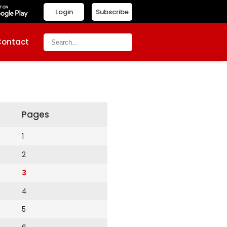
Login
Subscribe
Contact
Pages
1
2
3
4
5