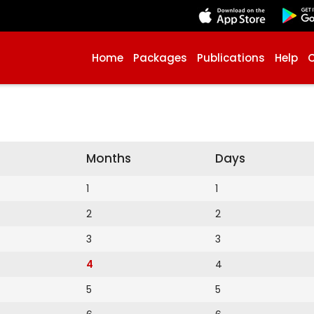
Home
Packages
Publications
Help
Months
Days
1
1
2
2
3
3
4
4
5
5