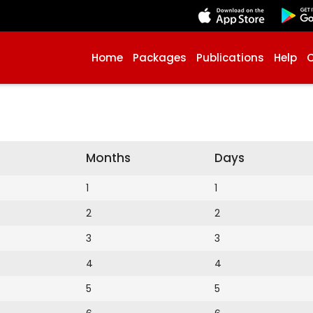
Home
Packages
Publications
Help
Months
Days
1
1
2
2
3
3
4
4
5
5