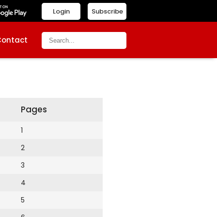
Login
Subscribe
Contact
Pages
1
2
3
4
5