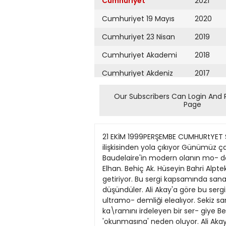
Cumhuriyet
2021
Cumhuriyet 19 Mayıs
2020
Cumhuriyet 23 Nisan
2019
Cumhuriyet Akademi
2018
Cumhuriyet Akdeniz
2017
Cumhuriyet Alışveriş
2016
Our Subscribers Can Login And 
Page
Cumhuriyet Almanya
2015
Cumhuriyet Anadolu
2014
21 EKİM 1999PERŞEMBE CUMHURtYET SAYFA kultur(a cumhuriyetcom.tr 15 'Sanat ve Modalan' sergisi, modern olanın moda olanla ilişkisinden yola çıkıyor Günümüz çağdaş sanat modası ESRA ALİÇAVUŞOĞLU Lrart Sanat Galerisi'nde açı- lan 'Sanat ve Modalan* sergisi, Baudelaire'in modern olanın mo- da olanla ilişkisinden yola çıkıyor. Küratörlüğünü Ali Akay'ın yap- tığı sergı, Müşerref Zevtinoğlu. Ahmet Elhan. Behiç Ak. Hüseyin Bahri Alptekin, Suz> Hugh Levy. Hakan Onur. Emre Zeytinoğlu ve Esat Tekandın 'moda' ıle il- gili işlennı bir araya getiriyor. Bu sergi kapsamında sanatçılar. Ali Akav'ın Baudelaire'den yola çıkarak önerdiöı 'Sanatve Moda- lan' kavramı üzerine düşündüler. Ali Akay'a göre bu sergi. hem Batı'nın yaşadıgı öncü akımlan. hem modernliği ve postmodern- liği hem de küresel bir ultramo- demliği elealıyor. Sekiz sanatçının ışlerinin yer aldığı sergide kuşkusuz en ilgi çe- ken çalışma ve ısim. Behiç Ak. Moda ka\ramını irdeleyen bir ser- giye Behıç Ak'ın karikatürleriy- le hem de deprem konusuyla ka- tılması serginin farklı bir biçim- de 'okunmasına' neden oluyor. Ali Akay sergiye bir karikatüris- tın katılmasını şöyle açıklıyor: "Behiç Ak'ın bu sergide yer alıvor olnıasınm nedenlerinden biri mo- dernitc... Baudelaire'in eie aldığı anlamda hem uçuculuğu hem ebediliği ortaya çıkanyor karika- tiir. Sanabn kalıcı yaıuyla veniyi yapan yamnı biıieştirmeye çalışı- yor Baudelaire. 'Modern Ressa- mın Yaşantısı' adlı makalesinde özellikle modern yaşamdaki hı/J ele almaya çabşırken bir karika- tiiristin üzerine yaslanıyor. Ve o dönemde Kınnı sa> aşını takip et- miş >e desenleri gazetelerde ya- yımlanmış olan bir karikatürist- ten söz ediyor. Ben de modernite ve modalan ele alan sergide bir ka- rikatürisrin olması gerektiğini dü- şündüm." 'Fembe'' merdiven Binlerce kışifıin yaşamını yı- tirdiği Marmara depreminden son- ra depremle ilgili yazı \e kanka- tür enflasyonu yaşanan ülkemız- de Behiç Ak'ın karikatürleri kuş- A (Fotoğraflar: UĞLRGÜNYÜZ) -li Akay'a göre bu sergi, hem Batrnın yaşadıgı öncü akımlan. hem modernliği ve postmodernliği hem de küresel bir ultramodernliği ele alıyor. Behiç Ak'ın karikatürleriyle hem de deprem konusuyla katılması ise serginin farklı bir biçimde 'okunmasına' neden oluyor. kusuz sergiye farklı bir açıdan bakmamıza neden oluyor. Behiç Ak'ın karikatürleri deprem 'mo- dasa'na ayak uydururken 'Sanatve Modalan' sergisine de tam anla- mıyla denk düşüyor \e sıstemin hızını belki de en iyı biçimde gös- termiş oluyor. Depremin de tıpkı diger olaylar gibi görsel ve yazı- lı basmda sunulması. sonra tüke- tilıp bir kenara atılması ve unutul- ması rahatsız edicı olsa da moda kavramıyla yakından ilgili. Be- hiç Ak'ın bu sergide yer alan ka- rikatürleri küçükten büyüğe dog- ru bir piramit biçımınde duvara yerleştirilmiş. Izleyicinin en 
Cumhuriyet Ankara
2013
Cumhuriyet Büyük
2012
Taaruz
2011
Cumhuriyet
Cumartesi
2010
Cumhuriyet Çevre
2009