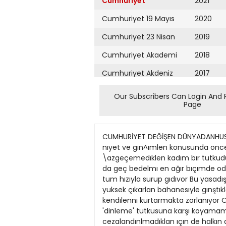
Cumhuriyet
2021
Cumhuriyet 19 Mayıs
2020
Cumhuriyet 23 Nisan
2019
Cumhuriyet Akademi
2018
Cumhuriyet Akdeniz
2017
Cumhuriyet Alışveriş
2016
Our Subscribers Can Login And 
Page
Cumhuriyet Almanya
2015
Cumhuriyet Anadolu
2014
CUMHURİYET DEĞİŞEN DÜNYADANHUSEYIN BAŞ Kral Midas 'ın eşek kulaklanıva;.al \e ekonomık çıkarlar ıçın 'rakiplerini' dınlemek, onlann nıyet ve gın^ımlen konusunda onceden bılgı sahıbı olmak ve zamanında gereklı onlemlen almak tum ıktıdarlann asla \azgeçemedıklen kadım bır tutkudur Yasadışı 'dinleme', kuşkusuz sonsuza dek gızlı kalmıyor Bu tur onursuz ışlere soyunanlar ıse er ya da geç bedelmı en ağır bıçımde oduyor Ancak butun bunlara karşın 'dinleme tutkusu" son derece sofıstıke teknolojılenn de yardımıyla tum hızıyla surup gıdıvor Bu yasadışı gınşımlerkarşısında yasalar çogu zaman yetersız kalıyor. dahası kımı ulkelerde, ıktıdarlann devletın yuksek çıkarlan bahanesıyle gınştıklen "gizli dinleme" ışıne kılıf bıle oluşturuyor Kısaca ıktıdarlar 'dinlemenin' karşı konulmaz cazıbesınden kendılennı kurtarmakta zorlanıyor Orneğın Fransa'da Mhterrand gıbı mustesna bır devlet adamı on dort yıl suren başkanlığı sırasında 'dinleme' tutkusuna karşı koyamamıştır Devlet ıçınde çoreklenmış çeşıtlı çetelenn toplumu tedırgin ettığı ve hıçbır şekılde cezalandınlmadıklan ıçın de halkın devlete olan guvenının dennden sarsıldığı ulkemızde, bu yasadışı 'işin' en perv asız bıçımde uygulanmakta olduğu kımsenın saklısı değil Hırslı polıtikacılar, salt 'muhalefeti' değıl. ulkenın Cumhurbaşkanı ve Sılahlı Kuvvetlen'nı bıle 'gizü yontemlerte dinleyecek' olçude, olçuyu kaçırmışlardır Bır bakan, gazetecılenn kımm kımı dınledığı ıle ılgılı sorulannı, "Dinleme işinin başmdakı kişinin neden Amerika'ya gittiğini düşünun. Sorunun yamtını burada bulacaksınız" dıye yanıtlarken, aslında 'doğnı adresi' ışaret etmektedır Olayın odağinda salt sozu geçen emnıyet gorevlısı ve onu azmettıren sıyasal guç yoktur Dost düşman, gezegenın tum ulkelennı 'dinleven' 'büyük kulak' VVashıngton'dadır Aşağıda Fransa'nın onde gelen haftalık sıyasal dergılennden bın olan L Express dergısınden aktanlan yazı, Bırleşık Devletler'ın ıçlenne 'casus çip' yerleştırerek tum dunya ulkelenne pazarladıklan Promıs haberleşme sıstemıyle aynmsız tüm ulkelen 'dinlediğini' ortaya koyuyor 'Casus çip'lı Promıs > a da benzerlennın ulkemıze de pazarlanıp pazarlanılmadığı bılınmıyor Ancak dunyanın hemen tumunu 'dinkmeye' aîan VVashıngton'un Turkıye'yı 'es' geçmış olmasına ınanmak zor Kesın olan, eşek kulaklı Mıdas'lann ulkemızde de cınt attıklandır 'Küçük kulaklar', eksık gedık yasalann boşluklanndan yararlanarak hırslı polıtikacılann çıkarlan adına 'devletin âli menfaatlan" bahanesı ıle Cumhurbas.kanı"ndan Sılahlı Ku\vetler"e. muhalefetten aydınlara gereklı gorduklennı dınlerken. 'büyük kulak'. kuçuk kulak da dahıl dunyanın hemen rümunu dınlemektedır Bu yuzden hop oturup hop kalkıp onca gurultu koparmakbeyhudedır 'Kuçuk kulaklan
Cumhuriyet Ankara
2013
Cumhuriyet Büyük
2012
Taaruz
2011
Cumhuriyet
Cumartesi
2010
Cumhuriyet Çevre
2009