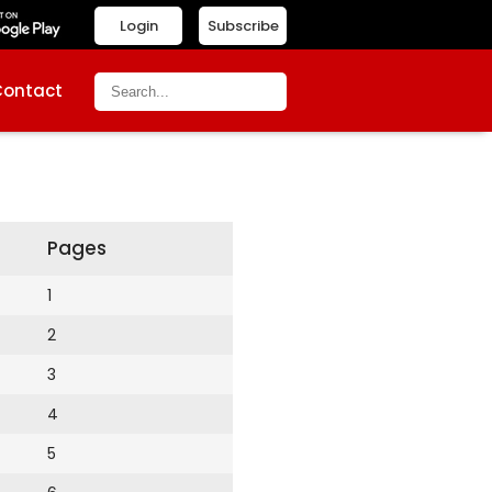
Login
Subscribe
Contact
Pages
1
2
3
4
5