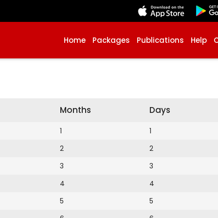
Home
Packages
Publications
Help
Months
Days
1
1
2
2
3
3
4
4
5
5