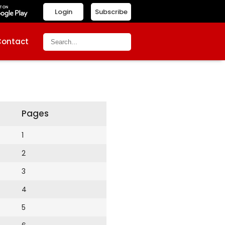
Login
Subscribe
Contact
Pages
1
2
3
4
5