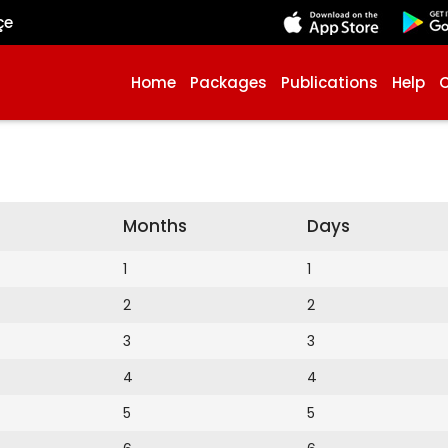
çe
Home
Packages
Publications
Help
Months
Days
1
1
2
2
3
3
4
4
5
5