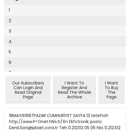
Cumhuriyet Sağlıklı Beslenme
2002
9
1
Cumhuriyet Sokak
2001
10
2
Cumhuriyet Spor
2000
11
3
Cumhuriyet Strateji
1999
12
4
Cumhuriyet Tarım
1998
13
5
Cumhuriyet Yılbaşı
1997
14
6
Çerçeve Eki
1996
15
7
Çocuk Kitap
1995
16
Our Subscribers
I Want To
I Want
8
Dergi Eki
1994
Can Login And
Register And
To Buy
17
Read Original
Read The Whole
The
9
Ekonomi Eki
Page
Archive
Page
1993
18
10
Eskişehir
1992
19
11
18MAYIS1997PAZAR CUMHURİYET SAYFA 13 tetefroh
Evleniyoruz
1991
http://www.P<Onet.tWıı.tr/Xn Ekfctronik posto:
20
12
Güney Dogu
Denii.Soni@pkaet.cora.tr Teh 0.212312 05 05 hks 0.212.512
1990