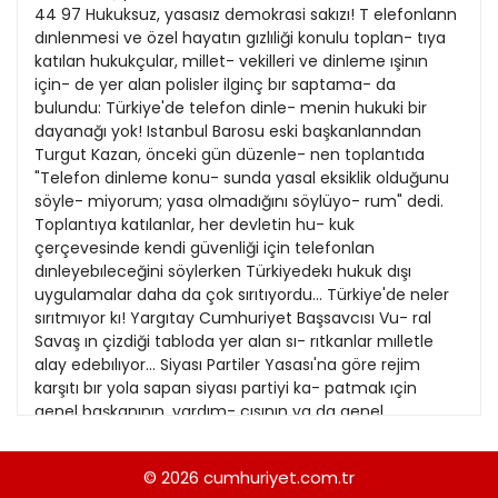
21
44 97 Hukuksuz, yasasız demokrasi sakızı! T elefonlann
13
Kitap Eki
1989
dınlenmesi ve özel hayatın gızlıliği konulu toplan- tıya
22
14
katılan hukukçular, millet- vekilleri ve dinleme ışinın
Özel Ekler
1988
için- de yer alan polisler ilginç bır saptama- da
23
15
bulundu: Türkiye'de telefon dinle- menin hukuki bir
Özel Okullar
1987
dayanağı yok! Istanbul Barosu eski başkanlanndan
24
16
Sevgililer Günü
Turgut Kazan, önceki gün düzenle- nen toplantıda
1986
25
"Telefon dinleme konu- sunda yasal eksiklik olduğunu
17
Siyaset Eki
1985
söyle- miyorum; yasa olmadığını söylüyo- rum" dedi.
26
18
Toplantıya katılanlar, her devletin hu- kuk
Sürdürülebilir yaşam
1984
çerçevesinde kendi güvenliği için telefonlan
27
19
Turizm Eki
dınleyebıleceğini söylerken Türkiyedekı hukuk dışı
1983
28
uygulamalar daha da çok sırıtıyordu... Türkiye'de neler
20
Yerel Yönetimler
1982
sırıtmıyor kı! Yargıtay Cumhuriyet Başsavcısı Vu- ral
29
Savaş ın çizdiği tabloda yer alan sı- rıtkanlar mılletle
1981
alay edebılıyor... Siyası Partiler Yasası'na göre rejim
30
karşıtı bır yola sapan siyası partiyi ka- patmak ıçin
1980
genel başkanının, yardım- cısının ya da genel
31
sekreterınin ağzın- dan bunu duymak gerekıyor. Bu üç
1979
ki- şı dışında kalan partı üyelerı ya da mil- letvekilleri
© 2026
cumhuriyet.com.tr
1978
sabahtan akşama kadar re- jım karşıtı çalışma yapsa