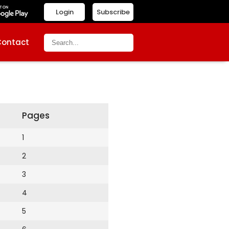
Login
Subscribe
Contact
Pages
1
2
3
4
5