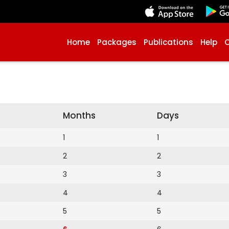
Home
Packages
Publications
Help
Months
Days
1
1
2
2
3
3
4
4
5
5