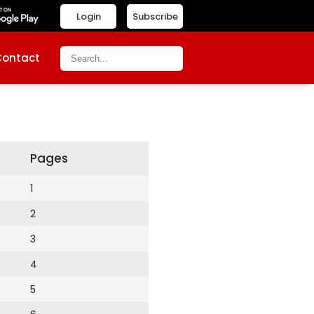
Login
Subscribe
Contact
Pages
1
2
3
4
5