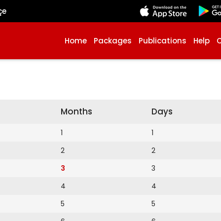
çe
Home
Packages
Publications
Help
Months
Days
1
1
2
2
3
3
4
4
5
5