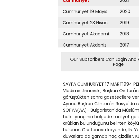
Cumhuriyet
2021
Cumhuriyet 19 Mayıs
2020
Cumhuriyet 23 Nisan
2019
Cumhuriyet Akademi
2018
Cumhuriyet Akdeniz
2017
Cumhuriyet Alışveriş
2016
Our Subscribers Can Login And 
Page
Cumhuriyet Almanya
2015
Cumhuriyet Anadolu
2014
SAYFA CUMHURİYET 17 MART1994 PERŞEMBE 8 DIŞ HABERLER Clinton benden korkmasın' • MOSKOVA(AFP)- Rusya'da aşın sağcı lider Vladimir Jirinovski, Başkan Ointon'ın ondan korkmaması gerektiğini söyledi. Jirinovski Moskova'da eski ABD Başkanı Richard Nixon'la görüştükten sonra gazetecilere verdiği demeçte, "Bay Nixon aracıbğıyla Başkan Clintona şu mesajı gönderdim: Benden korkmayın. Aynca Başkan Clinton'ın Rusya'da reformculan desteklemekten de vazgeçmesi gerekiyor." dedi. Bulgaristarfda camiye saldın • SOFYA(AA)- Bulgaristan'da Müslümanlann yaşadığı bölgelerden biri olan Pavel Banyaya bağlı Gabarevo köyünün camisi yandı. Köy halkı. yangının bolgede faaliyet gösteren aşın milliyetçi Bulgarlar tarafından kasıtU olarak çıkartıldığını belirtiyor. Cami etrafında mazot arüklan bulunduğunu belirten köylüler, yangından önce caminin camlannın kınldığına da dikkat çekiyorlar. Bu arada aynı bölgede bulunan Osetenova köyünde, 15. Yüzyıl'dan kalma tarihi camiye de saldın düzenlendi. Saldırganlar, eski caminin içindeki eşyalan kırdılar, duvarlara da gamab haç çizdiler. Kûçûk eroin satıcısı • NAN AIMO - Kanada'nın Nanaimo kentinde 8 yaşındaki bir kız, sivil polislere eroin satmak isterken yakalandı. Küçük kızı yakalayan pob's memuru Dave Deimling," 17 yıldır bu işi yapıyorum, ilk kez böyle bir şey gördüm. Kuşkulandığımız eve gidince kapıyı açan küçük kız, bizden referans istedi. Bir isim verdik. Bizi içeri aldıktan sonra mutfağa gjtti. Bir eroin paketiyle geldi ve bizden 40 dolar istedi" dedi. Küçük kızın annesinin de tutuklandığı bildirildi. İran'da depremlep •TAHRAN-İran'ın güneyinde ve kuzeybatısında dün iki deprem oldu. Farsan bölgesinde Richterölçegiyle 4.6, Mazandaran bölgesinde de 4.4 şiddetindeki depremlerde can ve mal kaybı olmadı. İran'ın güneyi, güneydoğusuve kuzeydoğusunun son günlerde 30 kez sallandığı bildiriliyor. Tahran-Riyad tıac anlaşmazlığı • TAHRAN (AA) - Suudi Arabistan'ın İranlı hacılara aynlan kotayı yeniden belirleme girişimleri. Tahran'da rahatsızlık yarattı. Tehran Times gazetesinin haberine göre îran Hac Komitesi yetkilisi Hüccet'ül İslam Muhammed Muhammedi Reyşehni, kutsal topraklara gitmek isteyen İranlı hacı adaylannın sayısına kısıtlama geürilmesinin ikili ilişkileri olumsuz yönde etkileyeceğini ifade etti. Suudi Arabistan, İran'a tanınan 115 bin kişilik hac kontenjanını 55 bine indirmek istiyor. Ermenistan'da yılan istilası • ERİVAN(AA)- Ermenistan'm başkenti Erivan'ın, bu ay başından beri düzinelerce engerek yılanı tarafından istilaya uğramış olması, halk arasında büyük korkulara neden oluyor. Halk, bu kadar yılanın ortaya çıkmasının yeni bir depremin habercisi olduğuna inanıyor. Sürüngen bilimcisi Rafael Lailian, Komsomolskaya Pravda gazetesine verdiği demeçte, yılanlann kitleler halinde aniden 
Cumhuriyet Ankara
2013
Cumhuriyet Büyük
2012
Taaruz
2011
Cumhuriyet
Cumartesi
2010
Cumhuriyet Çevre
2009