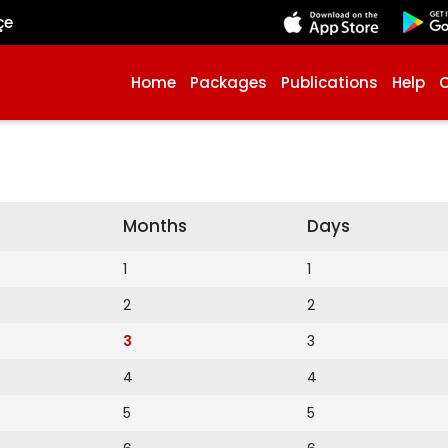
çe
Home
Packages
Publications
Help
Months
Days
1
1
2
2
3
3
4
4
5
5