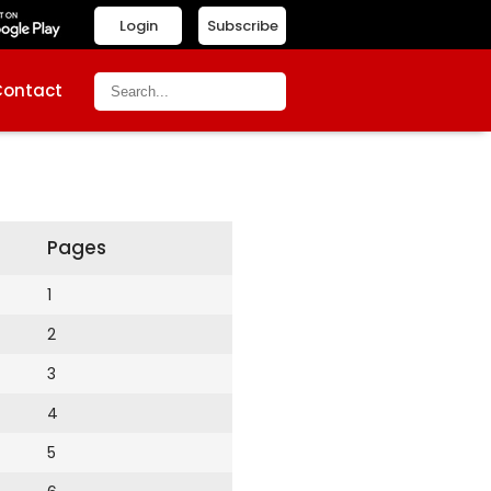
Login
Subscribe
Contact
Pages
1
2
3
4
5