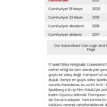
Cumhuriyet
2021
Cumhuriyet 19 Mayıs
2020
Cumhuriyet 23 Nisan
2019
Cumhuriyet Akademi
2018
Cumhuriyet Akdeniz
2017
Cumhuriyet Alışveriş
2016
Our Subscribers Can Login And 
Page
Cumhuriyet Almanya
2015
Cumhuriyet Anadolu
2014
17 MART1994 PERŞEMBE CUMHURİYET SAYFA KULTUR Umulanlarmıyoksasürprizlermi? İyi Yöneımen dahnda Robert Attman, Hollynod'un nefret ettiği bir isim olarak pek şanslı görülmüyor. Ja- mes Ivon, geçen yıl en iyi yönetmen ödülünü aldığı ve de İngiliz olduğu için bu yıl güçlü bir aday değil. Campion'u/ı ise Yeni Zelandalı bir kadm olarak bu- güne kadar kadınlardan esirgenen bu ödülü alma şansı oldukça düşük. Geriye en güçlü aday Spielberg ile Sheridan kalıyorlar. Komite, kendini, en azından bir ödülü "Babam İçin"fılmine verme- ve zorunlu hissederse, bu va En İvi Er- kek Oyımcu ya da En İyi Yönetmen olacak. Öte yandan bugüne dek bir tür- lü Oscarödülüalamayan Spielberg e En İyi Film Ödülü'yle yetinmesi söylenebi- lir. En güçlü aday Spielberg olarak gö- rülüyor ama sürpriz sonuç da çıkabilir. En iyi Kadm Oyuncu dahnda Thompson ve Hunter ın ilginç bir konu- mu var; her ikisi de aynı zamanda En İyi Yardımcı Kadm Oyuncu dalında da Öscar'a adaylar. Yani komite En İyi Kadm Oyuncu Oscarı'nı birinden esir- gediği takdirde, vicdanım En İyi Yar- dımcı Kadm Ovuncu ödülünü vererek rahatlatabilecek. Bu teselli ödülünü bü- yük olasılıkla Enuna Thompson ala- cak. Debra VVinger'a da ancak bu çe- kişmede aradan sıyrılıp Oscar 'ı kapabi- lecek bir aday olarak bakılıyor. Yine de en güçlüaday Holly Hunter görülüyor. En çekişmeli geçecek kategorilerden hiri olan En iyi Erkek Oyuncu yarışı- nda Hopkins daha önce iki kez Oscar ı almış bir İngiliz olarak bu yıl biraz geri planda kalabilir. HollyHood'un ilk AIDS fılmi "Philaddphia'>™ önemli ödüller içinde bir tek bu dalda aday ol- rnası Tom Hanks'ı yarışta ön plana çı- karıyor. Ancak "Babam İçin'V en iyi yönetmen veya film ödülü verilmezse, gerçekten kusursuz bir oyuncuhık sergileyen DanieJ Day-Lewis in şansı artıyor. Yine de başka bir sürpriz olabi- lir, komite Oscar 'ları dağıtmak yerine çoğunluğunu "SchimUer'in Listesi"/K> vermeve karar verise. Ijam Neeson da güçlü bir aday konunmna gelebilir. Şimdilik en şanslı aday Tom Hanks. En İyi Yardımcı Oyuncu kategori- lerinin seçimlerinigenellikle diğer kate- gorilerdeki seçimler belirlıvor. Oscar- larm çoğunun tek birjilmde toplanması veya bazı güçlü aday fılmlere hiç ödül gitmemesidurumundayardımcı oyuncu ödülleri teselli yerine geçiyor ya da ödüllere çeşiı katma işlevi görüyorlar. En İyi Yardımcı Kadm Oyuncu katego- risinde Aıma Paquin // yaşmda böyle- sine bir oyunculuk gerçekleştirdiği için Oscar törenine sevimlilik katacak bir aday. Ancak Emma Thompson "Giin- den Kalanlar" ile En İyi Kadm Oyuncu seçümezse, en azından bu ödülü alacak. Aynı şey Hunter'f» "Piyano" ile En iyi Kadm Oyuncu seçilemesı durumunda geçerli. Perez, ırksal çeşitliliğin gözö- nüne almması duru
Cumhuriyet Ankara
2013
Cumhuriyet Büyük
2012
Taaruz
2011
Cumhuriyet
Cumartesi
2010
Cumhuriyet Çevre
2009