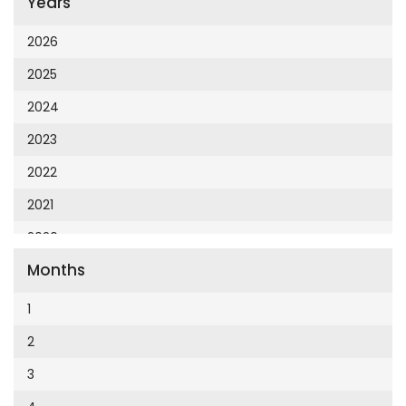
Years
Cumhuriyet 23 Nisan
Cumhuriyet Akademi
2026
Cumhuriyet Akdeniz
2025
Cumhuriyet Alışveriş
2024
Cumhuriyet Almanya
2023
Cumhuriyet Anadolu
2022
Cumhuriyet Ankara
2021
Cumhuriyet Büyük Taaruz
2020
Cumhuriyet Cumartesi
Months
2019
Cumhuriyet Çevre
2018
1
Cumhuriyet Ege
2017
2
Cumhuriyet Eğitim
2016
3
Cumhuriyet Emlak
2015