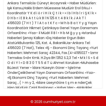
21
13
Kitap Eki
1989
22
14
Özel Ekler
1988
23
15
Özel Okullar
1987
24
16
Sevgililer Günü
1986
25
17
Siyaset Eki
1985
26
18
Sürdürülebilir yaşam
1984
27
19
Turizm Eki
1983
28
20
Yerel Yönetimler
1982
29
1981
30
1980
31
1979
© 2026
cumhuriyet.com.tr
1978