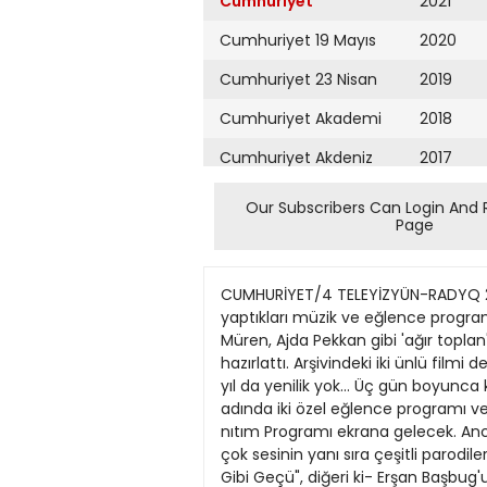
Cumhuriyet
2021
Cumhuriyet 19 Mayıs
2020
Cumhuriyet 23 Nisan
2019
Cumhuriyet Akademi
2018
Cumhuriyet Akdeniz
2017
Cumhuriyet Alışveriş
2016
Our Subscribers Can Login And 
Page
Cumhuriyet Almanya
2015
Cumhuriyet Anadolu
2014
CUMHURİYET/4 TELEYİZYÜN-RADYQ 26 NÎSAN 1990 Bayramda ekran 'geleneksePTRT, Ramazan Bayramı için yine ünlü sanatçıların geçit yaptıkları müzik ve eğlence programları, gelenek, örf ve âdetlerin konu edildiği dizi ve parodilerle dolu üç günlük program hazırladı. Zeki Müren, Ajda Pekkan gibi 'ağır toplan' ekrana çıkarmayı 'başaran' TRT, "Keloğlan" ve "Meddah" dizilerini kurum dışından şirketlere hazırlattı. Arşivindeki iki ünlü filmi de üçe bölerek dizileştirdi. Kultiir Servisi — "Bayram ekranı"nda bu TRT'nin "bayram hazırlıklan" arasında, yıl da yenilik yok... Üç gün boyunca kalaba- "Bayramdan Bayrama'" ve "Merhaba Gece" îık bir sanatçı kadrosuyla ozel öğlence prog- adında iki özel eğlence programı ve iki de di- ramları, bol bol film, dizı ve Eurovision Ta- zi yer alıyor. Özel eğlence programları kapsa- nıtım Programı ekrana gelecek. Ancak tum mında Türk sanat, halk ve hafif müziğinin bir- bu yayınlann içinde dikkati çeken sadece iki çok sesinin yanı sıra çeşitli parodilerle komed- "olay" var: Biri, sineraa tarihinin en önernli yenler de ekrana geliyor. yapıtlarından "Rüzgâr Gibi Geçü", diğeri ki- Erşan Başbug'un hazırladığı "Bayramdan sa bir sure önce sinemalarımızda gösterilen Bayrama" adlı programa, iki gun boyunca Ka- "Varoltnanın Dayanılmaz Hafifliği" adlı fil- yahan, Zeki Muren, Ajda Pekkan, Kamil Sön- min yonetmeni Philip Kaufman'ın "Bir Uçn- mez, Soner Özbilen. Şakir Oner Gunhan, Nu- şun Hikâyesi" filmi. TRT, buyıl "bayram ek- ray Hafiftas, Aşkın Nur Yengi, Nursaç Do- ranı"nı bu iki oldukça uzun filmi üç güne ğanışık, Sureyya Davulcuoglu, Ümit Tokcan, "bölup" kurtarmaya çalışıyor. Hiilya Süer, Zerrin Özer. Nalan Altınors, Niikbet Dunı, Osraan Vağmurdereli, Handan Kara, Meral Mansuroğlu katılıyor. Bayramın uçüncü gunu, Kahraman Afyonoglu ve Tay- fun Dinçer'ın haarladığı "Merhaba Gece" adlı program ekrana geliyor. Ba programda da Muazzez Abacı, Erol Evgin, Çetin Alp, Tol- ga Han ve dans grubu yer alacak. Bayramın özel eğlence programları kapsa- mında, Ali Poyrazoğlu, Nejal Uygur ve Uğur Yücel de hazırladıklan parodilerle izleyiciyi güldürmeye çahşacaklar. Bayramın ikinci ve üçüncü gününde, Ajans A tarafmdan hazırlanan ve Tekin Akmansoy- un canlandırdığı "Meddah" ekrana gelecek. 1. Gün / Perşembe TV ı 06.59 Açılış 07.00 Bayram Namazi Program Edirne Selımıye Camıı 'nden naklen yaytmlanıyor. 07.20 Gün Başhyor 10.00 Haberler 10.10 H a m m l a r İçin Program, saglık, moda. çıçek bakımı ve kadıntara yönelık çesıılı magazın konulanndan otuşuyor. 10.40 Susam Sokağl -lSprogramın hedefleri, yaşına uygun becen gelıstırme, cümlede sozcuk soytsı, H harfi, 9 sayısı, ınsan yapısı ve çevre, smflama. nesnelenn farkh
Cumhuriyet Ankara
2013
Cumhuriyet Büyük
2012
Taaruz
2011
Cumhuriyet
Cumartesi
2010
Cumhuriyet Çevre
2009