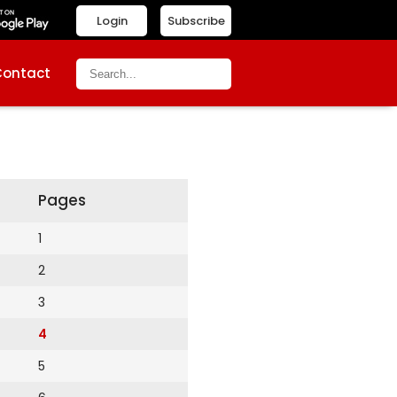
Login
Subscribe
Contact
Pages
1
2
3
4
5