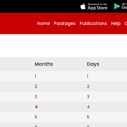
Home
Packages
Publications
Help
Months
Days
1
1
2
2
3
3
4
4
5
5