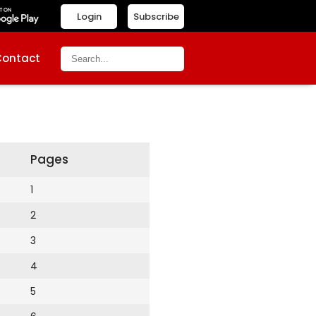
Login
Subscribe
Contact
Pages
1
2
3
4
5