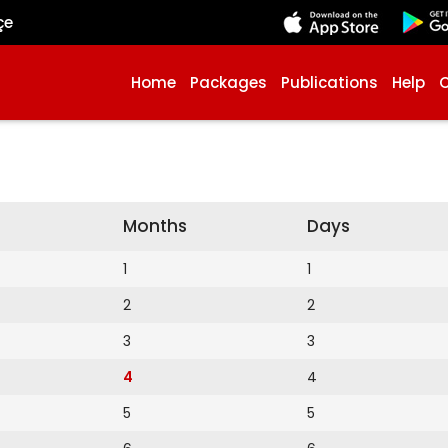
çe
Home
Packages
Publications
Help
Months
Days
1
1
2
2
3
3
4
4
5
5