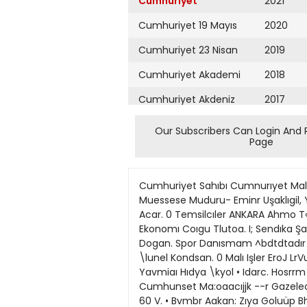
Cumhuriyet
2021
Cumhuriyet 19 Mayıs
2020
Cumhuriyet 23 Nisan
2019
Cumhuriyet Akademi
2018
Cumhuriyet Akdeniz
2017
Cumhuriyet Alışveriş
2016
Our Subscribers Can Login And 
Page
Cumhuriyet Almanya
2015
Cumhuriyet Anadolu
2014
Cumhuriyet Sahıbı Cumnurıyet Malbaacılık ve Gazetecıhk Turk Anonım Şırken adına Nadir Nadi 0 Genel Yayın Muduru: Hasaa Cemıi, Muessese Muduru- Eminr Uşaklıgil, Yazı l;leri Muduru. Oksy Goımsin. • Haber Merke/; Muduru. Yalçın Bayer, Sa>fa Duzenı Yoneımenı: Ali Acar. 0 Temsilcıler ANKARA Ahmo T«n, İZMİR HiknM Çelialuo*. AD\NA. Çctin Yignıotfıı Iç Polllıka. Cdal Bı$bagi(. Dış HaberlCT: Eıgıa Mci. Ekonomı Coıgu Tlutoa. I; Sendıka Şaknn b M d . Kul'ur Otal Ister. Eğltım Gtnaç Şavtan. Haber Araçtınna tsmd Beritul, Yun Haberlen Vcdet Dogan. Spor Danısmam ^bdtdtadır tucdman. D-.n Yazlar Kcrtm («hşkin. Ajuşlı.-ma Şahin Mp«>, Duzcllme Abddali Vazın # koo-dınaıor \lunel Kondsan. 0 Malı Işler EroJ LrVul. 0 Muhisebe ButoH fenrr # Bu:«-Planlama. S o p Osmanbestoglu # Rcklaın \J5» Tonın. # Ek Yavmiaı Hıdya \kyol • Idarc. Hosrrm Gıarr. • IşlRme Onder Çdik. • Bılgj-lşlon Nul Inal. 0 ftrconel Srvp Bosuncıogta. Banm .,• >ayan Cumhunset Ma:oaacıjjk --r Gazeleojık TAŞ. Türt Oca*ı Cad. 39.41 ' t ^ HJM İ3 PK 116-iaınbul Td 512 05 05 (20 haı). T«fcx. 22H6 Fax. (1) 526 60 V. • Bvmbr Aakan: Zıya Goluüp Bh Inüuüp S No 19,4. Td 133 II 41-47, Teta. 42344 Hu. (4) 133 05 65 0 bn»r H Zıva BN 1352 İ2/3, Td. 15 12 30. iarx. 52359 Fıt (51) 19 53 60 0 tdMt Inönu Cad 119 S. No I Kal I. Td 19 V 52 (4 ha:). Tdo. 62155. FIA. (71) 19 37 52 TAKVİM: 22 NİSAN 1990 İmsak: 4.33 Guneş: 6.08 Öğle: 13.08 lkindi: 16.54 Akşam: 19.57 Yatsı: 21.25 Haydi sahici ktirk boykotıına Scherrer Modaevi, sahici kürkleri boykot ediyor. İstese en seçkin vizonları, panterleri, rönarları kullanamaz mı defilesinde, koleksiyonunda? En güzellerini kullanabilir kuşkusuz. Ama yalancıları ile yetiniyor. Daha mı az şık modelleri? Kıyafetleri çekiciliğinden ne yitiriyor ki? NECLA SEYHUN Laetitia Scherrer. sırtında ucu saçaklı kilim şalı ve yanında unliı Kebra'sı ile. PARİS — Eğer boyunuz 1.80'in üstundeyse, eğer aJabildiğine guzel ve çarpıcı iseniz, sarı gür saçlarınız omuzlannızdan aşağı seller gibi iniyorsa, eğer sırtınızda ünlü modacı Scherrer'in son moda ilginç bir giysisi varsa, ustelik Scherrer'in kızıysaruz, üstüne üstelik yanımzda dev gibi bir köpekle, bir Labrador'la yürüyorsanız, podyurnda dikkatlerin odak noktası olmanızdan daha doğal ne var?.. Evet, Laetitia Scherrer sırtında babasının 1990-91 kışı için hazırladığı son derece ilginç halı motifli elbise ve saçaklı pelerinle tüm bakışları peşinden sürükleyerek böyle yürüyordu podyumda. Yanındaki dev Labrador dikkatleri en az onunki kadar çekiyordu üstüne. Elimdeki basın dosyasında ismı yazılıydı köpeğin: Kebra. Terk edilmiş ve olüme mahkûmken hayvan dostu Laetitia tarafından kurtarılmış, onun korumasına almmıştı. Kebra, Laetitıa'nın kurtardığı, bakımını üs
Cumhuriyet Ankara
2013
Cumhuriyet Büyük
2012
Taaruz
2011
Cumhuriyet
Cumartesi
2010
Cumhuriyet Çevre
2009