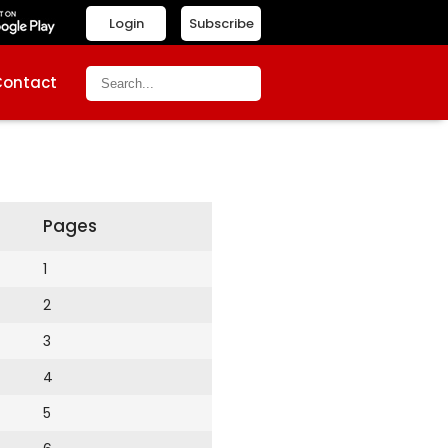
Login
Subscribe
Contact
Pages
1
2
3
4
5