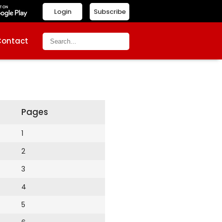
Login
Subscribe
Contact
Pages
1
2
3
4
5