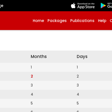
çe
Home
Packages
Publications
Help
Months
Days
1
1
2
2
3
3
4
4
5
5