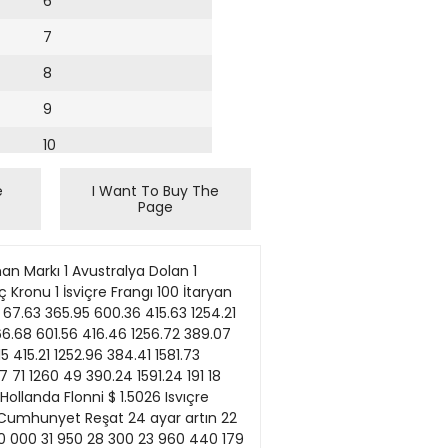
6
7
8
9
10
11
e
I Want To Buy The
Page
12
13
r. ANKARA (Cumhunyet Büro- su) — Tütün fıyatlarındaki artış- lann enflasyonun gerisinde tutul- ması sonucu üreticinin son iki yıl- lık enflasyon zaranmn yüzde 23'e ulaştığı belirlendi. Tekel'in tütun ahmlan karşılığında ureticilere ya- pacağı ödemeler için gerekli kay- nağı da hâlâ bulamadığı bildirili- yor. Açıklanan tütün fiyatlarının enflasyon karşısında' üreticiyi yüz- de 16'lık bir reel kayba uğrataca- ğı hesaplandı. Tekel Genel Mü- durluğu'nün verilerine dayanıla- ABD'nin yeni tütün pazarı Türkiye ANKARA (CDmhnriyet Biiroso) — Hü- kümetin tütün tireticisine verdiği fiyat köy- lüyü sokağa dökerken ithal ettiğiıniz Ame- rikan tipi tütun miktan giderek artıyor. Te- kel'in 1988'de üretimine başladığı 2000 siga- rası için ithal edilen tütünün S bin tona yak- laştığı öğreruldi. Türkiye'ye yabancı sigaraJarın ginneye başlaması ve tüketiminin hızla artmasımn ardından Tekel Genel Müdürü Soreyya YB- ce! Özden kendilerinin de Amerikan tıpi tıi- tün kanştıntmıs sigara üretecegiru açıklamış- tı. Bu doğrultuda Tokat'taki sigara fabrika- sının ana yapısı korunmuş, ancak makine- ier Amerikan tipi "Mendcd" sigara üretimi için değiştiriimisTi. Bir yıla yakın sören la- boratuvar çalışmalan sonunda Amenkalı uz- manlann gözeîiminde üretimine başlanan Tekel 2000 sigarası özden'e göre "iyi tnttu." Söz konusu sigara için ilk aşamada 1988 ağustosunda 1500 ton Virginia tipi tütün it- hal edildi. Bunu diğer partiler izledi ve son- radan getirilen 3 bin tonla miktar 5 bin to- na yaklaştı. Piyasada Tekel 2OOO'in tutma- sıyla birlikte ithalat miktannın da artacağı ifade ediliyor. Öte yandan Amerikan tütüncülük çevre- ierinin Türki$e"den "yeni we önemli bir pazar" diye söz ettiii belirtiliyor. ABD Ta- n m Komitesi'nin bir alt kunıluşu olan Tü- tün ve Fıstıklar Komitesi üyesı Charles Ro- se'un Türkiye'den gelen istekleri ve satılan tütüne üişkin değerlendirmeleri dikkatle iz- lediklerini açıkiaması bunun btr kanıtı ola- rak gösteriliyor. Türkiye'de Virginıa tipi tütlın üretılmesi çaJışmalan da devarn ediyor. Burdur Bucak ve Balıkesir Gönen'de deneme üretimleri ya- pılmakta olan Amerikan tipi tutunlerin he- nüz "ekonomik" olmadığı belirtiliyor. Gö- nen'de üretilen Virginia tipi tutünler Türki- ye'd
14
15
16
17
18