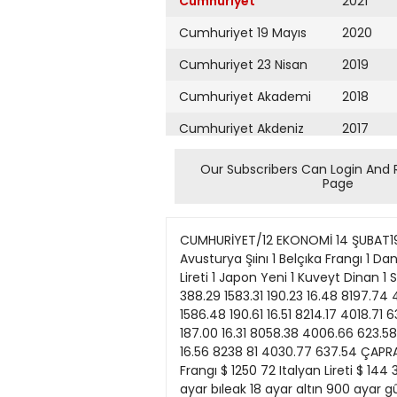
Cumhuriyet
2021
Cumhuriyet 19 Mayıs
2020
Cumhuriyet 23 Nisan
2019
Cumhuriyet Akademi
2018
Cumhuriyet Akdeniz
2017
Cumhuriyet Alışveriş
2016
Our Subscribers Can Login And 
Page
Cumhuriyet Almanya
2015
Cumhuriyet Anadolu
2014
CUMHURİYET/12 EKONOMİ 14 ŞUBAT1990 DÖVİZ KURLARI 14 ŞU&KT 1990 Dövızın Cınsi 1 ABO Doları 1 B.AIman Markı 1 Avustralya Dolan 1 Avusturya Şıinı 1 Belçıka Frangı 1 Danımarka Kronu 1 Fin Markkası 1 Fransız Frangı 1 Hollanda Florini 1 İsveç Kronu 1 İsviçre Frangı 100 İtaryan Lireti 1 Japon Yeni 1 Kuveyt Dinan 1 Stertin 1 S.Arabıstan Rjyali Dövız Alış 2379.23 1412.43 1798.47 200.65 67.63 365.95 600.36 415.63 1254.21 388.29 1583.31 190.23 16.48 8197.74 4010.67 634.36 Dövız Satjş 2384.00 1415.26 1802.07 201.05 67.76 366.68 601.56 416.46 1256.72 389.07 1586.48 190.61 16.51 8214.17 4018.71 635.63 Efektrf Alış 2376.85 1411 02 1767.90 200.45 66 48 362.29 59015 415.21 1252.96 384.41 1581.73 187.00 16.31 8058.38 4006.66 623.58 Efektıf Satış 2391 15 1419 51 1807.48 201 65 67.97 367 78 603.36 417 71 1260 49 390.24 1591.24 191 18 16.56 8238 81 4030.77 637.54 ÇAPRAZ KURLAR $ 1.6844 BAImanMarta $ 5 7244 Fransız Frangı $ 1.8970 Hollanda Flonni $ 1.5026 Isvıçre Frangı $ 1250 72 Italyan Lireti $ 144 38 Japon Yeni $ 3 7506 S. Arabıstan FUyali £ 16857$ ALTIN GÜMÜŞ Cumhunyet Reşat 24 ayar artın 22 ayar bıleak 18 ayar altın 900 ayar gûmüş Vakıfbank Altını Ziraat Attını MBannas 1 Ons S AJIŞ 211000 230 000 31 950 28 300 23 960 440 179 000 181 000 Saöş 213 500 240 000 32 030 31500 24 025 460 180 000 182 500 419 90 421 00 TL Interbank Ort Faa (%) 4185 SHBEST PİYASADA DÖVİZ ABO Dolan Bab Alman Maria İsviçre Frangı Hollanda Flonni Inflilg Slerlını Fransız Frangı A.Şılını 100rtalyanüretı SARıyalı Alış 2390 1420 1587 1256 4020 416 201 188 638 Dovtz Int ($) = 2391 00 Satış 2395 1425 1592 1260 4050 420 203 191 645 BORSADA IŞLEMLER 13 ŞUBAT 1990 Akçımento Alarto Holdm Anadoiu Cam Arçelık Bagtas Brtsa Çdık Halat Çımsa C Elefctnk Deva Hokjmg Doktaş EBaşj Yabnm Egt Biracılık EgeGûbre Enkü Hokfino EretitDÇ Good-Year GûbreFab Gûney Biracılık Hektaş tonrD.Ç. bocam Kvnnsan Kav Keoez Elektnk KoçHokftıg Koç Yatınm Kordsa Konıma Tar Koytaş MakınaTakım Maret Men Santral Metas Nasaş Olmutea Otosan PınarSût Rabak Sartuysan Sıfas Teletaş T Iş Ban (B) T Iş Ban (A) T B C( X Ö Tİ5B(CK*75«D T Siemens T SışeCam T SmaK.B T. DemrOok. Yasaş Yapı K Bank Ûratase- 8600 13000 12500 27500 10600 18000 16000 23000 29000 26000 18500 19000 28500 4750 8200 15750 16500 2000 14000 15000 3200 25000 13500 31000 15750 36500 19000 15750 17250 15500 22000 7700 9000 3050 5000 19000 18250 10300 14750 37500 12250 19000 19000 325000 4750 4000 34500 11750 8200 11750 6700 11000 İKİNCİ PAZAR Bugûnkü en düş* 7800 13250 11500 26000 11000 17000 15000 21500 28500 27500 17250 18250 26500 4500 8000 15500 15500 1550 13000 15500 2950 23000 13250 29500 14750 35000 19000 14250 15750 14500 20000 7500 9900 2800 4600 18500 17500 10250 13250 34500 11750 17250 18250 340000 4500 4000 30500 12250
Cumhuriyet Ankara
2013
Cumhuriyet Büyük
2012
Taaruz
2011
Cumhuriyet
Cumartesi
2010
Cumhuriyet Çevre
2009