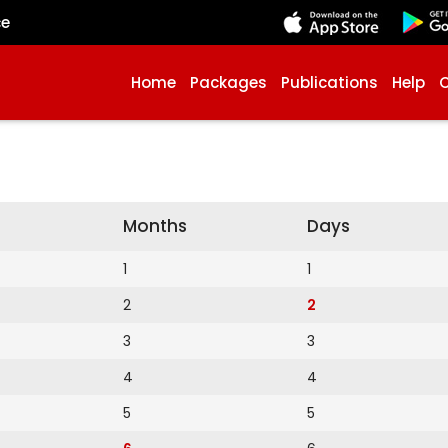
çe
Home
Packages
Publications
Help
Months
Days
1
1
2
2
3
3
4
4
5
5