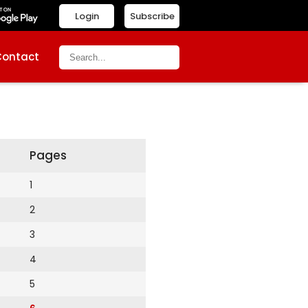
Login
Subscribe
Contact
Pages
1
2
3
4
5