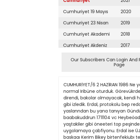
Cumhuriyet
2021
Cumhuriyet 19 Mayıs
2020
Cumhuriyet 23 Nisan
2019
Cumhuriyet Akademi
2018
Cumhuriyet Akdeniz
2017
Cumhuriyet Alışveriş
2016
Our Subscribers Can Login And 
Page
Cumhuriyet Almanya
2015
Cumhuriyet Anadolu
2014
CUMHURİYET/6 2 HAZİRAN 1986 Ne yapacağı beüi olmaz çocuk JÜLÎDE GÜLİZAR ANKARA "Bir kerednde bir maça glttik, şeref triböBü yerlne normal Iribüne oturduk. Görevükrden bazılan tanuhlar vt bizi Dle de jere' tribünune götârmek için zoriamaya bajladılar, Erdal direndi de direndi, bakolar olmayacak, kendi haiimizc bıraktılar, cambarbaşkanı oglu oldugu için yanımıza verilen sivil komberlc maçı istedigimiz gibi izledik. Erdal, protokolu bep reddetmijtir, ancak reddedemeyecegi zamanlarda uymak zorunda kalmtşür." Erdal Inönü'yü 1011 yaslanndan bu yana tanıyan Gündüz Pamnk'un anılanndan biri bu. Bir başkasında da kendisiyle nasıl tanıştıklanm anlatıyor: "toftatt, baabakuddrun 1711104 vc Heybeöadaya gdmialerdi, agabeyim, ben, ömcr »t Erdal, Mr Iki y»ş farkh bir akraa çocakmrdık. Btitün o yaştakiler gibi öneeteri top peşinde koşardık, birkae yıl sonra tenis oynamaya frtlmh'' Daha dofnun ötrenmeye, bizler Allah ne verdiyse uygolamaya çabfiyonu. Erdal ise ÜJe dc ber ögrendifiıti kitabından ogreamek it nsoliace aygalamak istiyor, tam o aralarda tenis kulöbıi baskaaı Kerim Bikey birtenfekiubı terciime edince Erdal'» gun dogdu. O cahşmalar arasında serrisin nasıl auiacagını ögrenmtmizi hiç nnutamam. BUDU ögrenmek için önce tenb toponn hrraya aUp düferken topun altına gbrmek vt topun tam İd kaaın araana dttjmeaiaJ sajiamak gereklyor, sonra da topa ea yükaek aoktada •nmuyı becerebOmek başlangıctt komik gdmişti ama giderek alıştık. Tabii içimizde bu kiUpUn ve bUinsd yöntemlerden en çok yarartanan da Erdal oldu." Gündüz Pamuk, ömer ve Erdal Inönü'nün her ikisınin de babalannın özendinnesiyle her tUrlü sporu yaptığını söylüyor: Kayak, dagcılık, pilotluk. "Erdal çok iyi araba kulUnır bilir misinlz? tsUnbnl'a gtoeniz keudisiyte, o kadar yolu ne zaman ve nasıl aşbgmızı farkedemezsiniz" diyor. Partili arkadaşlan da geçen kış, karakış günleri de dahil olmak üzere Anadolu'da 60 bin kilometre yol yapmasını genel başkanlannın sportmenliğine bajhyorlar. lkişerüçer yaş arayla üç kardeş Inönü'ler. En küçükleri iki ağabey tarafından da çok sevilen bir kız. Aralanndaki ilişkiler hep iyi ve anlayışh. Bugünkü durumuna bakarak ortanca çocuk ErdaJ'ın o zamanlar da sakin,akılhuslu ve kendi halinde bir çocuk olduğunu söylemek mümkün. Zaten anne tnönü de böyle anımsıyor, çocuklannın üçünün de aslında yaramaz oknadıklannı ama Ule de yaramazlık aranacaksa, ömer'in bıraz daha yaramaz olduğunu söylüyor, Erdal lnönü ise gözlemimizdeki yankşü&ı düzeltmek istedijjni bildiriyor. "Sakia ve nsln bir çocuk degfldim. T,B, terrfae aBe iehrie inatcı, maknl oimayan ve ters bir çocuk olarak tanınırdım. Çabok kuardım ve o kızgınl
Cumhuriyet Ankara
2013
Cumhuriyet Büyük
2012
Taaruz
2011
Cumhuriyet
Cumartesi
2010
Cumhuriyet Çevre
2009