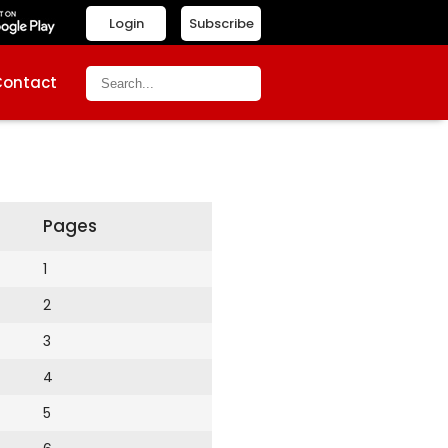
Login
Subscribe
Contact
Pages
1
2
3
4
5