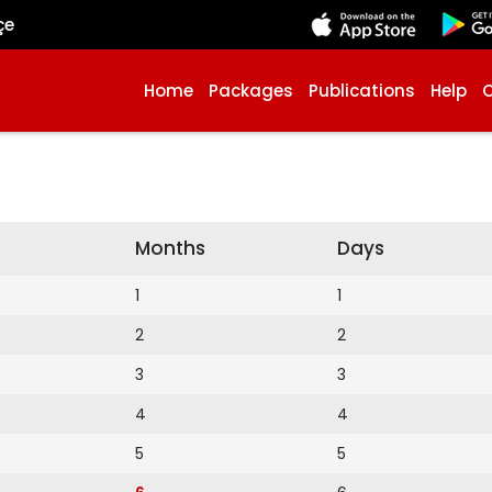
çe
Home
Packages
Publications
Help
Months
Days
1
1
2
2
3
3
4
4
5
5