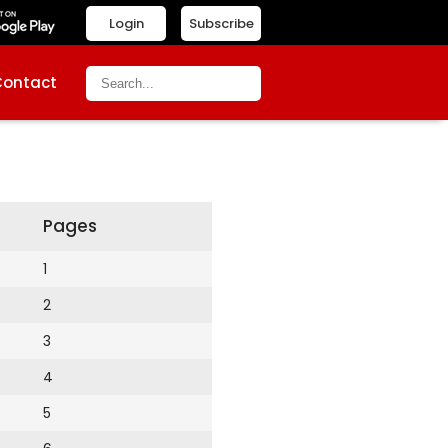
Login
Subscribe
Contact
Pages
1
2
3
4
5