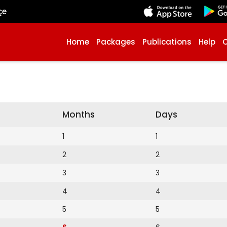
çe
Home
Packages
Publications
Help
Months
Days
1
1
2
2
3
3
4
4
5
5