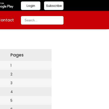
Login
Subscribe
Contact
Pages
1
2
3
4
5