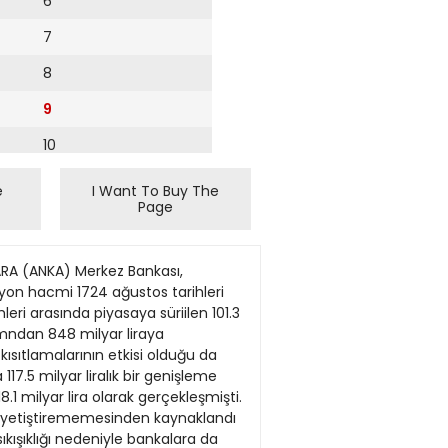
6
7
8
9
10
11
e
I Want To Buy The
Page
12
leri kurulmasını kilerin gelişmesi sonucu bir "baöngören rapor, Başbakanlığa verildi. nş limanı" niteliği kazanan Hooluşturulması kararlaştınlmıştı. pa limanının da projeye dahil ANKARA (ANKA) Başbakanlıkta işçi şirketlerini kur Ancak üst düzeyde bir yetkili, edihnesini isterken, Dünya Ban"300 işçi çalıştaran bir işçi şir kası bu isteğe karşı çıkıyor. Betarma projesinden vazgeçilerek, bu proje için aynlacak finans ketine 1 mUyar liralık devlet des lirtilen beş liman için görüşmetegi sağlamaktansa, bu 1 milyar manın küçük sanayi sitelerinin lerin sürdürülmesini isteyen yaygınlaştınlmasına harcanma lirayı küçük sanayi sitelerinin Dünya Bankası 105 milyon dosını öngören bir çahşma yapılı yaygınlaştınlması ve geiiştirilme lar kredi verebileceğini belirtirsine harcanz, çok daha iyi verim yor. ken bazı teçhizatlarda kısıntıya alırız'1 dedi. Başbakanlık yetkililerinden gitti. Yetkili, işçi şirketleri için buahnan bilgiye göre, işçi şirketleTÜDEK yetkilileri ise beş güne kadar Federal Almanya'rinin kurtarılmasına gidilmesi dan 1 milyar mark tutannda tec limanın ihtiyaçlannın karşılanhalinde Hazine'ye en az 100 milması için yaklaşık 200 milyon yar lirahk bir yük getirilmiş ola hizat ithal edildiğini, bu techiza dolarhk krediye gereksinme ducak. Bu konuda hazırlanan ra tın büyük bölümünün çürüme yulduğunu belirtiyorlar. Bu araye terk edilmiş durumda olduğupor Başbakanlık Basdanışmanı da, Dünya Bankası'nın kısıntıAdnan Kahveci tarafından İsviç nu bildirdi. Şirketlerin en büyük sorunu ya gittiği bir takım teçhizatların re yolculuğu sırasında Başbakan TÜDEK'in özkaynaklanndan fınun yönetim kurullarının işin Turgut Özal'a sunuldu. başında olmaması, böylece yö nansmanı yoluyla sağlanacağı Özellikle yurt dışında çahşan netim bozukluğu doğması oldu belirtildi. özellikle lzmir limanıTürk işçilerince kurulan ve kısa ğunu söyleyen yetkÜi.i işçi şirketi nın "asıl ihtiyaç" kapsamındaca "işçi şirketi" adı verilen çok uygulamasının Yunanistan, Yu ki vinçler bu yolla karşılanacak. ortaklı şirketler, sermaye yeter goslavya ve tspanya'da da de Ekim ayında yapıl