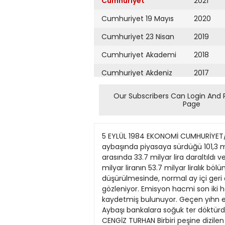
Cumhuriyet
2021
Cumhuriyet 19 Mayıs
2020
Cumhuriyet 23 Nisan
2019
Cumhuriyet Akademi
2018
Cumhuriyet Akdeniz
2017
Cumhuriyet Alışveriş
2016
Our Subscribers Can Login And 
Page
Cumhuriyet Almanya
2015
Cumhuriyet Anadolu
2014
5 EYLÜL 1984 EKONOMİ CUMHURİYET/9 Günün aynası Piyasadan bir haftada 34 milyar lira çekildi ANKARA (ANKA) Merkez Bankası, aybaşında piyasaya sürdüğü 101,3 milyar liranın yarıdan fazlasını geri çekti. Edinilen bilgiye göre, emisyon hacmi 1724 ağustos tarihleri arasında 33.7 milyar lira daraltıldı ve 848 milyar liraya düşürüldü. Böylece, 27 teramuz10 ağustos tarihleri arasında piyasaya süriilen 101.3 milyar liranın 53.7 milyar liralık bölümü geri çekilmiş bulunuyor. Emisyon hacminin 900 milyar lira sınmndan 848 milyar liraya düşürülmesinde, normal ay içi geri çekmelerinin yanısıra, Merkez Bankası'run bankalara yönelik kredi kısıtlamalarının etkisi olduğu da gözleniyor. Emisyon hacmi son iki haftalık daralmaya karşın, yübaşından bu yana yüzde 16.1 oranında 117.5 milyar liralık bir genişleme kaydetmiş bulunuyor. Geçen yıhn eşdöneminde emisyon hacmindeki büyüme, yüzde 3.3 oranında 18.1 milyar lira olarak gerçekleşmişti. Aybaşı bankalara soğuk ter döktürdü Maaş ödemelerinde meydana gelen gecikme bankaların para yetiştirememesinden kaynaklandı CENGİZ TURHAN Birbiri peşine dizilen masraflarla vatandaşa kâbus gibi gelen eylül ayı, yarattığı nakit sıkışıklığı nedeniyle bankalara da soğuk terler döktürdü. lstanbul'da birçok kuruluşta maaş ödemelerinde meydana gelen gecikmeleT, bankalann para yetiştirmekte güçlük çekmelerinden kaynaklandı. Bir yanda Merkez Bankası'nın son bir ayda piyasadan yaklaşık 50 milyar lira çekmesi; öte yanda ağustos ayında ödenen büyük çaptaki vergiler, eylül maaşlannın ve ikramiyelerin üst üste gelmesi, destekIeme alımları dolayısıyla tarım bölgelerine para akışının artması ve sıkı para politikası gereği ahnan çeşitli önlemlerin de etkisiyle nakit sıkışıklıgı had safhaya ulaştı. Ancak bankalar, güçlükle de olsa talepleri karşılayabildiler. Ayın ilk iki gününün hafta so BANKALAR NEDEN SIKIŞTI? Merkez bankası, son bir ayda piyasadan 50 milyar lira çekti. Sıkı para politikasına ilişkin önlemler nakit sıkmtısını had safhaya ulaştırdı. Nakit darlığı, bankalara çek ve senet yığılması şeklinde yansıdı. Ağustosun vergi ödeme için son ay olması, para çekilmesinde artış görüimesine yol açtı. nuna gelmesi nedeniyle, iş merkezlerindeki banka şubeleri, özellikle pazartesi günü olağanüstü bir talep yığılması ile karşı karşıya kaldılar. Büyük bir bankanın Aşirefendi şubesi müdürü, darlığın en önemli nedeni olarak, tedavüldeki paranın daralmasını gösterdi: "Tedavüldeki para bir birim azalınca, bu bankalarda üç birimlik bir daralma Dolar rekor üstüne rekor kırıyor, altın fiyatları düşüyor Ekonomi Servisi Doların tırmanışı dun de sürdü. Dünya döviz piyasalannda rekor değerlere ulaşan dolar, altın fiyatlannı biraz daha aşağı itti. Borsalarda bir ons altın 3 dolar, Kapahçarşı'da Cumhuriyet altını 300 lira değer yitirdi. Italya
Cumhuriyet Ankara
2013
Cumhuriyet Büyük
2012
Taaruz
2011
Cumhuriyet
Cumartesi
2010
Cumhuriyet Çevre
2009