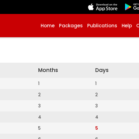
Home
Packages
Publications
Help
Months
Days
1
1
2
2
3
3
4
4
5
5