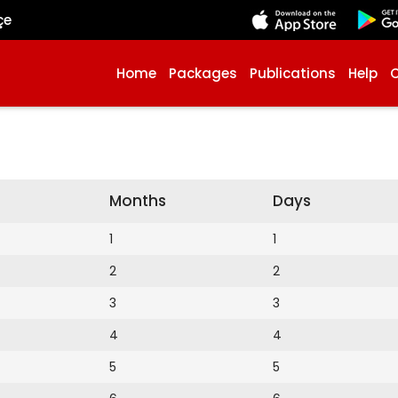
çe
Home
Packages
Publications
Help
Months
Days
1
1
2
2
3
3
4
4
5
5