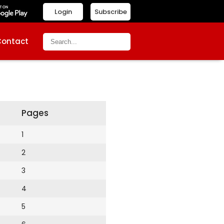
Login
Subscribe
Contact
Pages
1
2
3
4
5