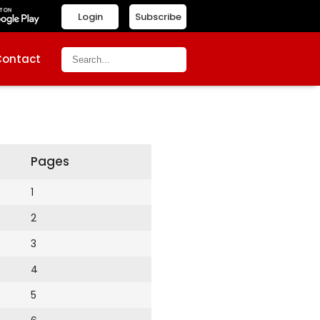
Login
Subscribe
Contact
Pages
1
2
3
4
5