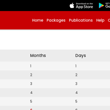
Home
Packages
Publications
Help
Months
Days
1
1
2
2
3
3
4
4
5
5