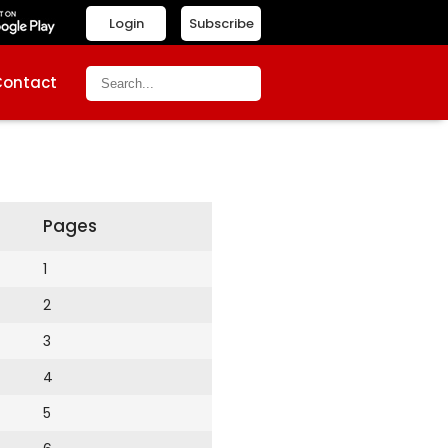
Login
Subscribe
Contact
Pages
1
2
3
4
5