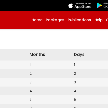
Home
Packages
Publications
Help
Months
Days
1
1
2
2
3
3
4
4
5
5