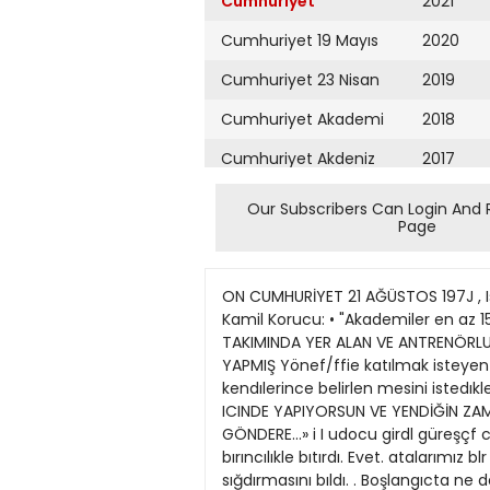
Cumhuriyet
2021
Cumhuriyet 19 Mayıs
2020
Cumhuriyet 23 Nisan
2019
Cumhuriyet Akademi
2018
Cumhuriyet Akdeniz
2017
Cumhuriyet Alışveriş
2016
Our Subscribers Can Login And 
Page
Cumhuriyet Almanya
2015
Cumhuriyet Anadolu
2014
ON CUMHURİYET 21 AĞÜSTOS 197J , Istanbul Spor Akademisini bir millı • sporcu birincilikle bitirdi I Akademiye I Judocu girip I güreşçi çıkan Kamil Korucu: • "Akademiler en az 15 yıl I sonra gerçek I kimliğine kavuşabilir,, Altuğ İSTANBULLUOĞLU 1959'DAN BU YANA ULUSAL JUDO TAKIMINDA YER ALAN VE ANTRENÖRLUÖUNU DE YAPAN KÂMIL KORUCU, KIBRIS BARIS HAREKÂTINDA VELI BALLI ILE AYNI MAKINELI TUFEKTE GOREV YAPMIŞ Yönef/ffie katılmak isteyen I atletler yöneticileri suçladı • şan Artul Talay, Akdeniz Oyunlarına gidecek arkadaşlannın kendılerince belirlen mesini istedıklerini söyledi. Atletler adına konu • cSAVAŞLA SPOR ARASINDA NUANS FARKI VAR SPORU BELIRLI KU RALLAR ICINDE YAPIYORSUN VE YENDİĞİN ZAMAN BAYRAĞI GONDERE ÇEKTIRIYORSUN A'.'A SAVASTA Oi DUR MEOEN CEKEMIYORSUN BAYRAĞI GÖNDERE...» i I udocu girdl güreşçf cık! 1 ... Hem ckudu hem öğrettı, hem 1 yarıştı hem calıştırdı .. Ve tüm bunlara karşın Spor Akademisini bırıncılıkle bıtırdı. Evet. atalarımız blr koltuğo Ikl karpuz sığdırılamayacağını soylemışler ama Kâmıl Korucu pek cok karpuzu bır koltuğo sığdırmasını bıldı. . Boşlangıcta ne demiştık, |udocu gırdı, gureşcl cıktı... Doha federasyonu kurulmodan 1964 yılında ludoya başlayan Kâmıt Korucu, bu dalda 1969'dan buyana ust uste dokuz yıl ulusal takım formasını gıym ş, Akdeniz Oyunları Ikıncllığı lle bır cok uluslararası turnuvoda bırıncılıkler Kazanmıştı 1975 USS sınavlorında 372 puan olan Korucu toplam 375 puanla oğrencl alan Spor Akademısıne ulusal sporculara tanınon 50 puanlık avan I: gerçekten nefret edllecek blr olay. llgınc bır anınızı cnlatır mısınız? Ikıncl harekattan sonra Ma goso • Lefkoşe yolunun kesıştığl yerde devrıye gorevı aldık uç arkodaşımla b rlıkte Gelen araclorı durduruyor ıcmdekılerı kontrol edıyorduk Bır gı,n otonun bıri. «dun ışaretımıze karşın beş metreye değın yaklaştı B ron kararsızlık ıcınde kaidık Acabo saldıracaklar mıydı bıze 7 Arabadan ıkl ırı yarı adam, genc denebılecek bır bayan ıkı de cocuk ind ler Hepsının gözleri ağlamakton kan çanoğı gıbı olmuştu lclermden bırı, öyle ınsancıl bakışlarla gelıyordu kı tdur yaklaşmo» dıyerredım ona . «Mehmet Izın verırsen karım ılk korşılaştığı Turk askennın a/akkabısını opecek yemını var» dedı Tüylerım olken dıken olmuştu Kadın yanıt vermemı beklemeden ayaklarımo doğru hamle yaptı Hemen kolun ANKARA Atletızm Federasyonunun başarısızlığını one süren atletler «yonetıme katılmak ıstıyoruz» demışlerdır. Tum atlstler odına dun b r basın toplantısı duzenleyen Artul Talay. Velı Ballı, Mehmet Terzı, Sermet Tımunenk, Necdet Ayaz ve Mehmet Yurdadon, yonetımı gerektığınue Başbakana şıkâyet edeceklerını acıkl
Cumhuriyet Ankara
2013
Cumhuriyet Büyük
2012
Taaruz
2011
Cumhuriyet
Cumartesi
2010
Cumhuriyet Çevre
2009